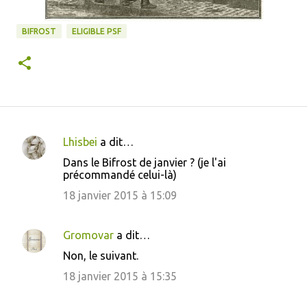
BIFROST
ELIGIBLE PSF
Lhisbei
a dit…
C
Dans le Bifrost de janvier ? (je l'ai
o
précommandé celui-là)
m
18 janvier 2015 à 15:09
m
e
Gromovar
a dit…
n
Non, le suivant.
t
18 janvier 2015 à 15:35
a
i