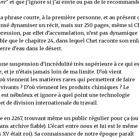
vre
" et que j’ignore si j’ai envie ou pas de le recommande
 la phrase courte, à la première personne, et au présent 
 censé dynamiser un récit, mais sur 250 pages, même si C
mpression, par effet d’accumulation, n’est pas dynamique
ble que le chapitre 24, dans lequel Chet raconte son en
verre d’eau dans le désert.
une suspension d’incrédulité très supérieure à ce qui es
et je n’étais jamais loin de ma limite. D’où vient
D’où viennent les matières rares qui permettent de faire
vivants ? D’où viennent les produits chimiques ? Le
est nébuleux et ignore à quel point une technologie
et de division internationale du travail.
e en 2267, trouvant même un public régulier pour ça (ou
ns archive fiable). L’écart entre nous et lui est le même
 XV était roi). Sa connaissance de notre époque paraît