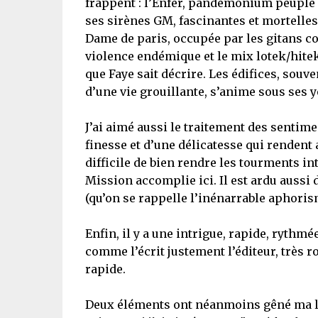
frappent : l’Enfer, pandémonium peuplé d
ses sirènes GM, fascinantes et mortelles
Dame de paris, occupée par les gitans co
violence endémique et le mix lotek/hitek 
que Faye sait décrire. Les édifices, souven
d’une vie grouillante, s’anime sous ses y
J’ai aimé aussi le traitement des sentime
finesse et d’une délicatesse qui rendent
difficile de bien rendre les tourments i
Mission accomplie ici. Il est ardu aussi 
(qu’on se rappelle l’inénarrable aphorisme
Enfin, il y a une intrigue, rapide, rythm
comme l’écrit justement l’éditeur, très ro
rapide.
Deux éléments ont néanmoins gêné ma lec