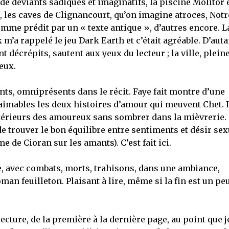
e déviants sadiques et imaginatifs, la piscine Molitor 
, les caves de Clignancourt, qu’on imagine atroces, Notr
mme prédit par un « texte antique », d’autres encore. L
m’a rappelé le jeu Dark Earth et c’était agréable. D’auta
t décrépits, sautent aux yeux du lecteur ; la ville, plein
eux.
nts, omniprésents dans le récit. Faye fait montre d’une
 aimables les deux histoires d’amour qui meuvent Chet. I
ntérieurs des amoureux sans sombrer dans la mièvrerie.
de trouver le bon équilibre entre sentiments et désir sex
 de Cioran sur les amants). C’est fait ici.
ée, avec combats, morts, trahisons, dans une ambiance,
man feuilleton. Plaisant à lire, même si la fin est un pe
ture, de la première à la dernière page, au point que j