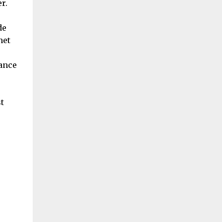
r.
de
het
fance
t