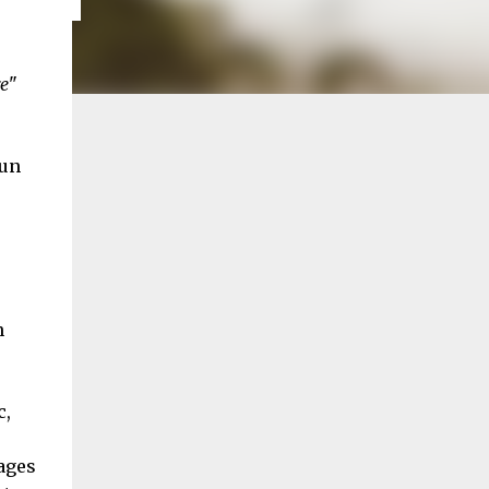
re
"
 un
n
c,
ages