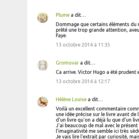
Plume
a dit…
C
Dommage que certains éléments du réc
o
prêté une trop grande attention, aveug
Faye.
m
m
13 octobre 2014 à 11:35
e
n
Gromovar
a dit…
t
Ca arrive. Victor Hugo a été prudent 
a
13 octobre 2014 à 12:17
i
r
Hélène Louise
a dit…
e
Voilà un excellent commentaire comme
s
une idée précise sur le livre avant de 
d'un livre qu'on a déjà lu que d'un liv
J'ai beaucoup de mal avec le présent 
l'imaginativité me semble ici très sédu
Je vais lire l'extrait par curiosité, 