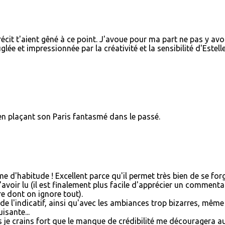
it t'aient gêné à ce point. J'avoue pour ma part ne pas y avo
lée et impressionnée par la créativité et la sensibilité d'Estell
en plaçant son Paris fantasmé dans le passé.
 d'habitude ! Excellent parce qu'il permet très bien de se for
l'avoir lu (il est finalement plus facile d'apprécier un commenta
re dont on ignore tout).
de l'indicatif, ainsi qu'avec les ambiances trop bizarres, même 
isante...
mais je crains fort que le manque de crédibilité me découragera a