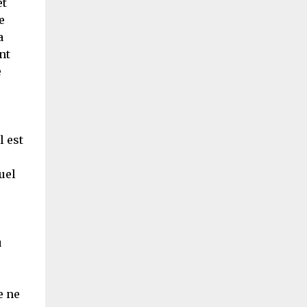
et
e
a
nt
e
l est
uel
u
e ne