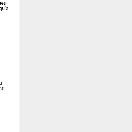
ues
 qu'à
u
nt