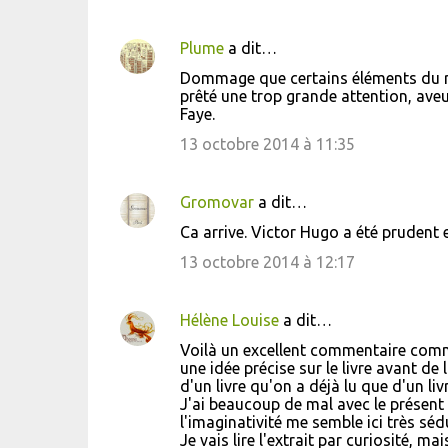
Plume
a dit…
C
Dommage que certains éléments du réc
o
prêté une trop grande attention, aveug
Faye.
m
m
13 octobre 2014 à 11:35
e
n
Gromovar
a dit…
t
Ca arrive. Victor Hugo a été prudent 
a
13 octobre 2014 à 12:17
i
r
Hélène Louise
a dit…
e
Voilà un excellent commentaire comme
s
une idée précise sur le livre avant de 
d'un livre qu'on a déjà lu que d'un liv
J'ai beaucoup de mal avec le présent 
l'imaginativité me semble ici très sédu
Je vais lire l'extrait par curiosité, 