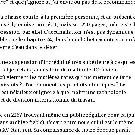
vre
" et que j’ignore si j’ai envie ou pas de le recommande
 la phrase courte, à la première personne, et au présent 
 censé dynamiser un récit, mais sur 250 pages, même si C
mpression, par effet d’accumulation, n’est pas dynamique
ble que le chapitre 24, dans lequel Chet raconte son en
verre d’eau dans le désert.
une suspension d’incrédulité très supérieure à ce qui es
et je n’étais jamais loin de ma limite. D’où vient
D’où viennent les matières rares qui permettent de faire
vivants ? D’où viennent les produits chimiques ? Le
est nébuleux et ignore à quel point une technologie
et de division internationale du travail.
e en 2267, trouvant même un public régulier pour ça (ou
ns archive fiable). L’écart entre nous et lui est le même
 XV était roi). Sa connaissance de notre époque paraît