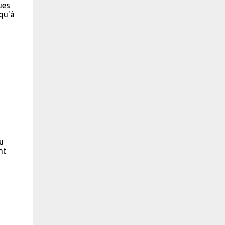
ues
 qu'à
u
nt