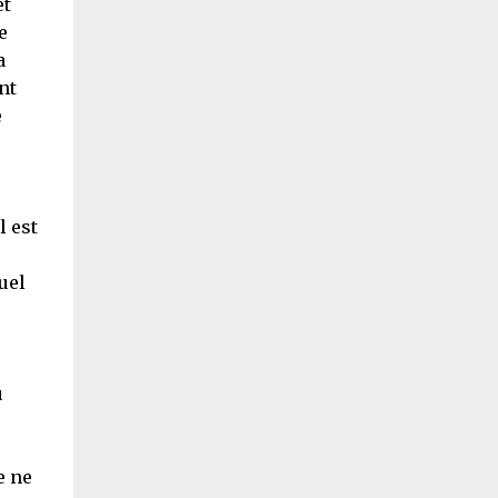
et
e
a
nt
e
l est
uel
u
e ne