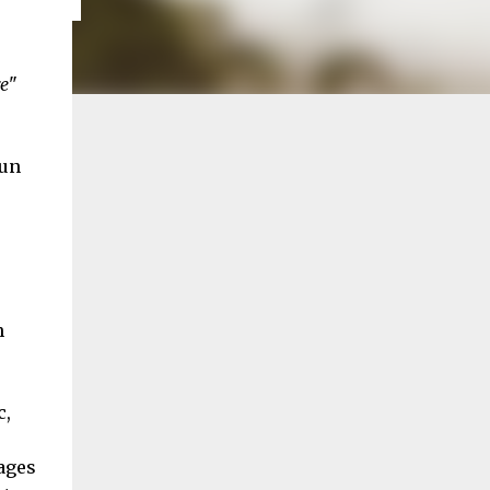
re
"
 un
n
c,
ages