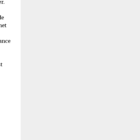
r.
de
het
fance
t