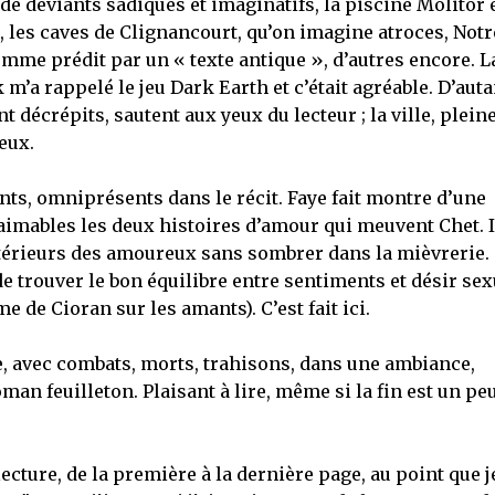
e déviants sadiques et imaginatifs, la piscine Molitor 
, les caves de Clignancourt, qu’on imagine atroces, Notr
mme prédit par un « texte antique », d’autres encore. L
m’a rappelé le jeu Dark Earth et c’était agréable. D’auta
t décrépits, sautent aux yeux du lecteur ; la ville, plein
eux.
nts, omniprésents dans le récit. Faye fait montre d’une
 aimables les deux histoires d’amour qui meuvent Chet. I
ntérieurs des amoureux sans sombrer dans la mièvrerie.
de trouver le bon équilibre entre sentiments et désir sex
 de Cioran sur les amants). C’est fait ici.
ée, avec combats, morts, trahisons, dans une ambiance,
man feuilleton. Plaisant à lire, même si la fin est un pe
ture, de la première à la dernière page, au point que j