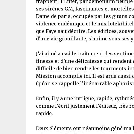
frappent : l’Enfer, pandémonium peuplé d
ses sirènes GM, fascinantes et mortelles
Dame de paris, occupée par les gitans co
violence endémique et le mix lotek/hitek 
que Faye sait décrire. Les édifices, souven
d’une vie grouillante, s’anime sous ses y
J’ai aimé aussi le traitement des sentime
finesse et d’une délicatesse qui rendent
difficile de bien rendre les tourments i
Mission accomplie ici. Il est ardu aussi 
(qu’on se rappelle l’inénarrable aphorisme
Enfin, il y a une intrigue, rapide, rythm
comme l’écrit justement l’éditeur, très ro
rapide.
Deux éléments ont néanmoins gêné ma lec