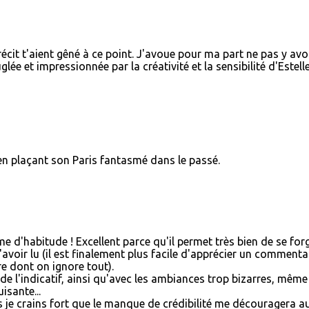
it t'aient gêné à ce point. J'avoue pour ma part ne pas y avo
lée et impressionnée par la créativité et la sensibilité d'Estell
en plaçant son Paris fantasmé dans le passé.
 d'habitude ! Excellent parce qu'il permet très bien de se for
l'avoir lu (il est finalement plus facile d'apprécier un commenta
re dont on ignore tout).
de l'indicatif, ainsi qu'avec les ambiances trop bizarres, même 
isante...
mais je crains fort que le manque de crédibilité me découragera a