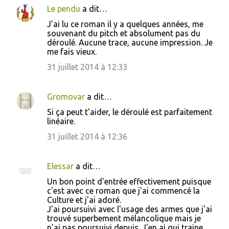
Le pendu
a dit…
C
J'ai lu ce roman il y a quelques années, me
o
souvenant du pitch et absolument pas du
déroulé. Aucune trace, aucune impression. Je
m
me fais vieux.
m
31 juillet 2014 à 12:33
e
n
Gromovar
a dit…
t
Si ça peut t'aider, le déroulé est parfaitement
a
linéaire.
i
31 juillet 2014 à 12:36
r
e
Elessar
a dit…
s
Un bon point d'entrée effectivement puisque
c'est avec ce roman que j'ai commencé la
Culture et j'ai adoré.
J'ai poursuivi avec l'usage des armes que j'ai
trouvé superbement mélancolique mais je
n'ai pas poursuivi depuis. J'en ai qui traine