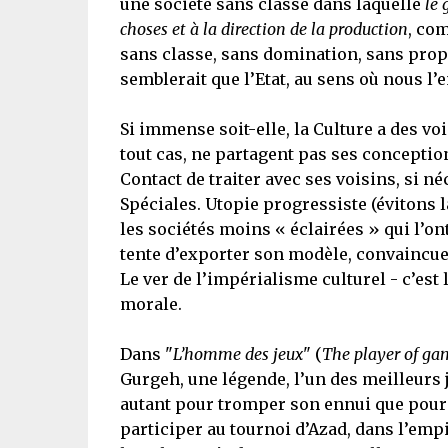
une société sans classe dans laquelle
le 
choses et à la direction de la production
, com
sans classe, sans domination, sans propr
semblerait que l’Etat, au sens où nous l’
Si immense soit-elle, la Culture a des vo
tout cas, ne partagent pas ses conceptio
Contact de traiter avec ses voisins, si 
Spéciales. Utopie progressiste (évitons l
les sociétés moins « éclairées » qui l’on
tente d’exporter son modèle, convaincue 
Le ver de l’impérialisme culturel - c’est l
morale.
Dans "
L’homme des jeux
" (
The player of ga
Gurgeh, une légende, l’un des meilleurs j
autant pour tromper son ennui que pour r
participer au tournoi d’Azad, dans l’em