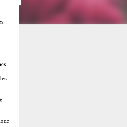
es
e
nes
les
e
donc