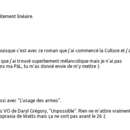
itement linéaire.
uisque c'est avec ce roman que j'ai commencé la Culture et j'a
 que j'ai trouvé superbement mélancolique mais je n'ai pas
dans ma PàL, tu m'as donné envie de m'y mettre :)
ussi avec "L'usage des armes".
les VO de Daryl Grégory, "Unpossible". Rien ne m'attire vraimen
raxia de Watts mais ça ne sort pas avant le 26 :(