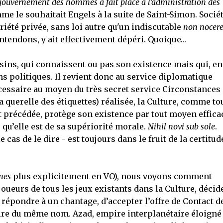
gouvernement des hommes a fait place à l’administration des
me le souhaitait Engels à la suite de Saint-Simon. Socié
iété privée, sans loi autre qu'un indiscutable
non nocer
entendons, y ait effectivement dépéri. Quoique…
isins, qui connaissent ou pas son existence mais qui, en
ns politiques. Il revient donc au service diplomatique
nécessaire au moyen du très secret service Circonstances
a querelle des étiquettes) réalisée, la Culture, comme to
t précédée, protège son existence par tout moyen effica
qu’elle est de sa supériorité morale.
Nihil novi sub sole
.
e cas de le dire - est toujours dans le fruit de la certitud
mes
plus explicitement en VO), nous voyons comment
oueurs de tous les jeux existants dans la Culture, décide
épondre à un chantage, d’accepter l’offre de Contact d
pire du même nom. Azad, empire interplanétaire éloigné