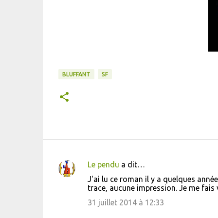
BLUFFANT
SF
Le pendu
a dit…
C
J'ai lu ce roman il y a quelques ann
o
trace, aucune impression. Je me fais 
m
31 juillet 2014 à 12:33
m