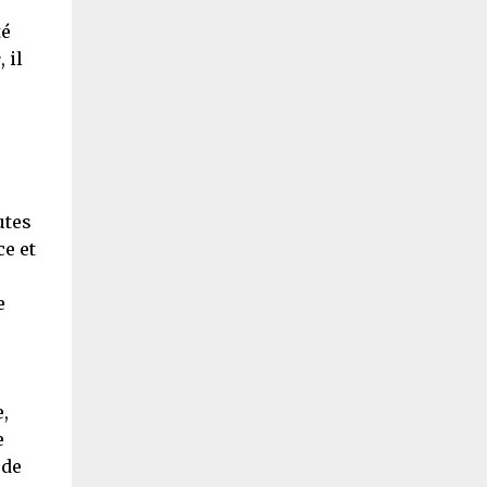
té
e
, il
utes
ce et
e
,
e
 de