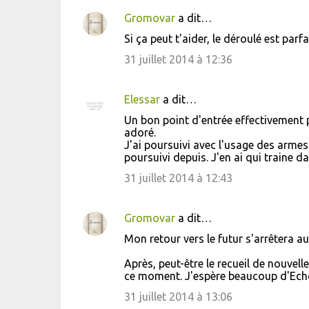
e
Gromovar
a dit…
n
Si ça peut t'aider, le déroulé est parfa
t
31 juillet 2014 à 12:36
a
i
Elessar
a dit…
r
Un bon point d'entrée effectivement p
e
adoré.
s
J'ai poursuivi avec l'usage des armes
poursuivi depuis. J'en ai qui traine 
31 juillet 2014 à 12:43
Gromovar
a dit…
Mon retour vers le futur s'arrêtera a
Après, peut-être le recueil de nouvel
ce moment. J'espère beaucoup d'Echop
31 juillet 2014 à 13:06