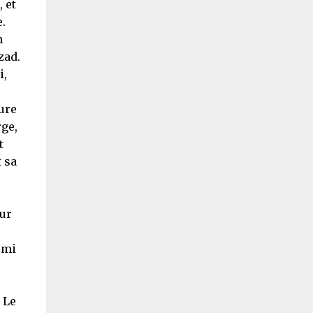
 et
.
n
zad.
i,
ure
rge,
t
 sa
our
emi
. Le