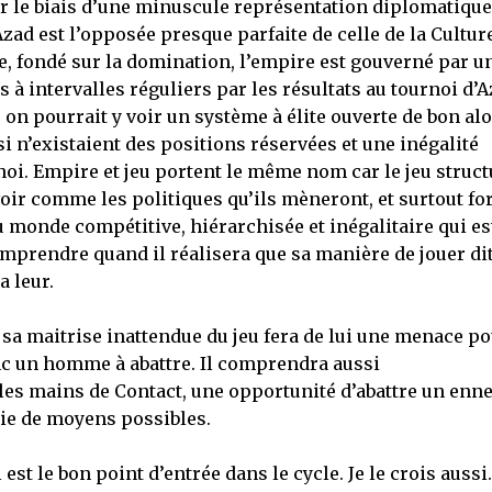
par le biais d’une minuscule représentation diplomatique,
Azad est l’opposée presque parfaite de celle de la Culture
ire, fondé sur la domination, l’empire est gouverné par u
à intervalles réguliers par les résultats au tournoi d’A
 on pourrait y voir un système à élite ouverte de bon alo
i n’existaient des positions réservées et une inégalité
noi. Empire et jeu portent le même nom car le jeu struct
oir comme les politiques qu’ils mèneront, et surtout fo
du monde compétitive, hiérarchisée et inégalitaire qui es
omprendre quand il réalisera que sa manière de jouer dit
a leur.
 sa maitrise inattendue du jeu fera de lui une menace p
c un homme à abattre. Il comprendra aussi
 les mains de Contact, une opportunité d’abattre un enn
ie de moyens possibles.
l est le bon point d’entrée dans le cycle. Je le crois aussi