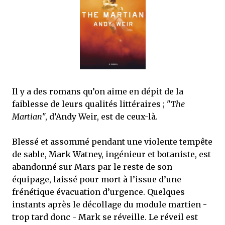
que Thomas connaissait et appréciait Olivier. Marlowe découvre une ville qu’il
ne connaissait pas, habitée par la méfiance, la peur et le rigorisme de la Ligue,
une ville pleine de mystères et de vieilles rancœurs. La Dame d...
Il y a des romans qu’on aime en dépit de la
faiblesse de leurs qualités littéraires ; "
The
Martian
", d’Andy Weir, est de ceux-là.
Blessé et assommé pendant une violente tempête
de sable, Mark Watney, ingénieur et botaniste, est
abandonné sur Mars par le reste de son
équipage, laissé pour mort à l’issue d’une
frénétique évacuation d’urgence. Quelques
instants après le décollage du module martien -
trop tard donc - Mark se réveille. Le réveil est