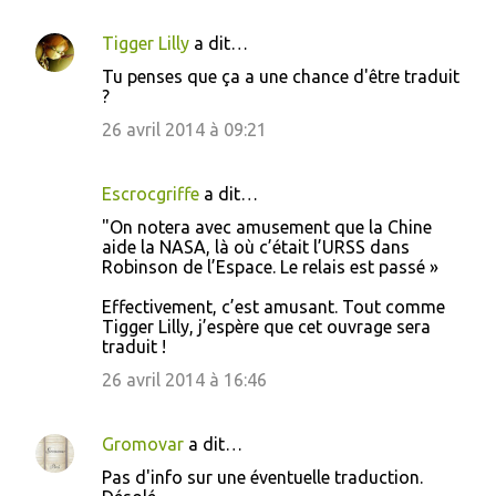
Tigger Lilly
a dit…
C
Tu penses que ça a une chance d'être traduit
o
?
m
26 avril 2014 à 09:21
m
e
Escrocgriffe
a dit…
n
"On notera avec amusement que la Chine
t
aide la NASA, là où c’était l’URSS dans
Robinson de l’Espace. Le relais est passé »
a
i
Effectivement, c’est amusant. Tout comme
Tigger Lilly, j’espère que cet ouvrage sera
r
traduit !
e
26 avril 2014 à 16:46
s
Gromovar
a dit…
Pas d'info sur une éventuelle traduction.