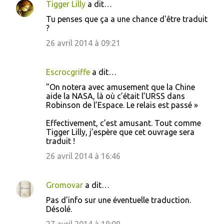
Tigger Lilly
a dit…
C
Tu penses que ça a une chance d'être traduit
o
?
m
26 avril 2014 à 09:21
m
e
Escrocgriffe
a dit…
n
"On notera avec amusement que la Chine
t
aide la NASA, là où c’était l’URSS dans
Robinson de l’Espace. Le relais est passé »
a
i
Effectivement, c’est amusant. Tout comme
Tigger Lilly, j’espère que cet ouvrage sera
r
traduit !
e
26 avril 2014 à 16:46
s
Gromovar
a dit…
Pas d'info sur une éventuelle traduction.
Désolé.