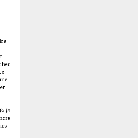
dre
t
échec
ce
une
ser
 («
je
incre
urs