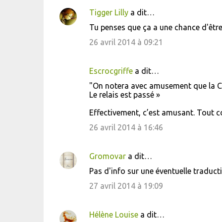
Tigger Lilly
a dit…
C
Tu penses que ça a une chance d'être
o
26 avril 2014 à 09:21
m
m
Escrocgriffe
a dit…
e
"On notera avec amusement que la Chi
n
Le relais est passé »
t
Effectivement, c’est amusant. Tout co
a
26 avril 2014 à 16:46
i
r
Gromovar
a dit…
e
s
Pas d'info sur une éventuelle traducti
27 avril 2014 à 19:09
Hélène Louise
a dit…