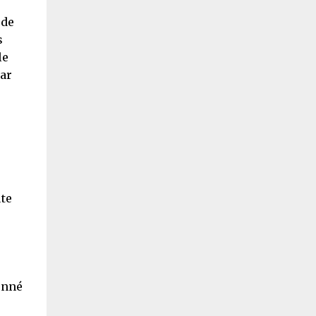
 de
s
le
par
te
onné