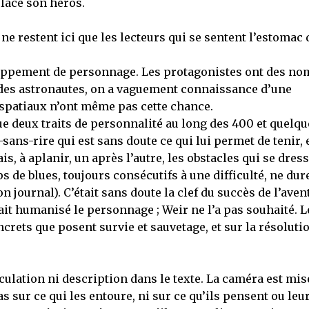
lacé son héros.
e restent ici que les lecteurs qui se sentent l’estomac 
eloppement de personnage. Les protagonistes ont des no
n des astronautes, on a vaguement connaissance d’une
s spatiaux n’ont même pas cette chance.
e deux traits de personnalité au long des 400 et quelqu
ans-rire qui est sans doute ce qui lui permet de tenir, 
s, à aplanir, un après l’autre, les obstacles qui se dres
s de blues, toujours consécutifs à une difficulté, ne dur
n journal). C’était sans doute la clef du succès de l’aven
ait humanisé le personnage ; Weir ne l’a pas souhaité. L
crets que posent survie et sauvetage, et sur la résoluti
ation ni description dans le texte. La caméra est mis
s sur ce qui les entoure, ni sur ce qu’ils pensent ou leu