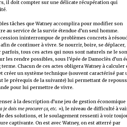
s, il doit compter sur une délicate récupération qui
té.
ables tâches que Watney accomplira pour modifier son
re au service de la survie étendue d’un seul homme.
succession ininterrompue de problèmes concrets à résou
fin de continuer à vivre. Se nourrir, boire, se déplacer,
parfois, tous ces actes qui nous sont naturels ne le son
ur les rendre possibles, sous l’épée de Damoclès d’un 
g terme. Chacun de ces actes obligera Watney à calculer 
 et créer un système technique (souvent caractérisé par 
 le prérequis de la suivante) lui permettant de repous
nde pour lui permettre de vivre.
penser à la description d’une jeu de gestion économique
a je dois me procurer ça, etc.
»), le niveau de difficulté à va
ble des solutions, et le soulagement ressenti à voir toujo
ture captivante. On est avec Watney, on est atterré par