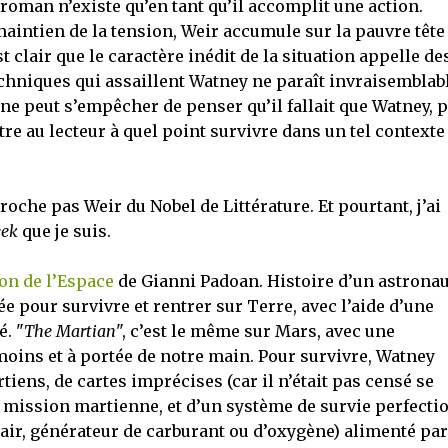
oman n’existe qu’en tant qu’il accomplit une action.
 maintien de la tension, Weir accumule sur la pauvre tête
t clair que le caractère inédit de la situation appelle de
echniques qui assaillent Watney ne paraît invraisemblab
ne peut s’empêcher de penser qu’il fallait que Watney, 
re au lecteur à quel point survivre dans un tel contexte
roche pas Weir du Nobel de Littérature. Et pourtant, j’ai
eek
que je suis.
on de l’Espace
de Gianni Padoan. Histoire d’un astronau
ée pour survivre et rentrer sur Terre, avec l’aide d’une
é. "
The Martian
", c’est le même sur Mars, avec une
oins et à portée de notre main. Pour survivre, Watney
iens, de cartes imprécises (car il n’était pas censé se
a mission martienne, et d’un système de survie perfecti
’air, générateur de carburant ou d’oxygène) alimenté par