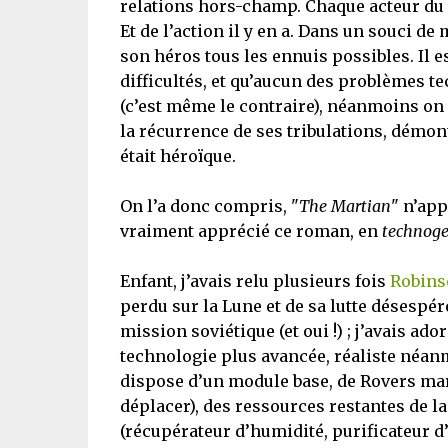
relations hors-champ. Chaque acteur du r
Et de l’action il y en a. Dans un souci de
son héros tous les ennuis possibles. Il es
difficultés, et qu’aucun des problèmes t
(c’est même le contraire), néanmoins on 
la récurrence de ses tribulations, démont
était héroïque.
On l’a donc compris, "
The Martian
" n’app
vraiment apprécié ce roman, en
technog
Enfant, j’avais relu plusieurs fois
Robins
perdu sur la Lune et de sa lutte désespér
mission soviétique (et oui !) ; j’avais ador
technologie plus avancée, réaliste néanm
dispose d’un module base, de Rovers mart
déplacer), des ressources restantes de l
(récupérateur d’humidité, purificateur d