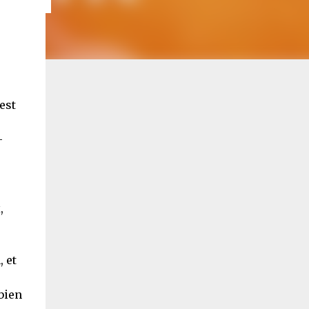
est
-
e
,
, et
bien