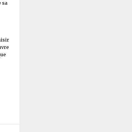
e sa
aisir
uvre
que