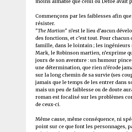
moins aimable que celui où Defoe avait p
Commençons par les faiblesses afin que n
résister.
"
The Martian
" n’est le lieu d’aucun dév
des fonctions, et c’est tout. Pour chacu
famille, dans le lointain ; les ingénieur
Mark, le Robinson martien, n’exprime qu
jours de son aventure : un humour pince-s
une détermination, que rien n’érode jamai
sur la long chemin de sa survie (ses coup
jamais que le temps de les entrer dans so
mais un peu de faiblesse ou de doute aur
roman est focalisé sur les problèmes con
de ceux-ci.
Même cause, même conséquence, ni spécul
point sur ce que font les personnages, pa