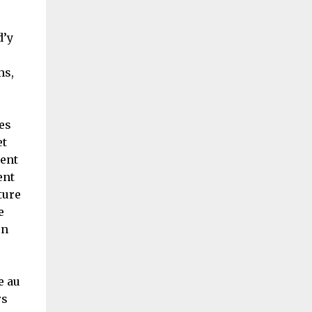
d’y
ms,
es
et
sent
ent
ture
e
on
e au
rs