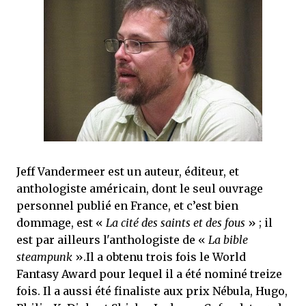
que Thomas connaissait et appréciait Olivier. Marlowe découvre une ville qu’il
ne connaissait pas, habitée par la méfiance, la peur et le rigorisme de la Ligue,
une ville pleine de mystères et de vieilles rancœurs. La Dame d...
Jeff Vandermeer est un auteur, éditeur, et
anthologiste américain, dont le seul ouvrage
personnel publié en France, et c’est bien
dommage, est «
La cité des saints et des fous
» ; il
est par ailleurs l'anthologiste de «
La bible
steampunk
».Il a obtenu trois fois le World
Fantasy Award pour lequel il a été nominé treize
fois. Il a aussi été finaliste aux prix Nébula, Hugo,