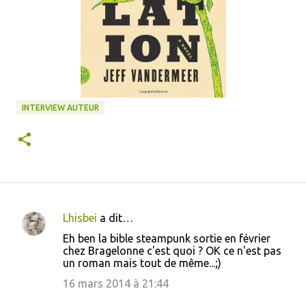
INTERVIEW AUTEUR
Lhisbei
a dit…
C
Eh ben la bible steampunk sortie en février
o
chez Bragelonne c'est quoi ? OK ce n'est pas
un roman mais tout de même...;)
m
m
16 mars 2014 à 21:44
e