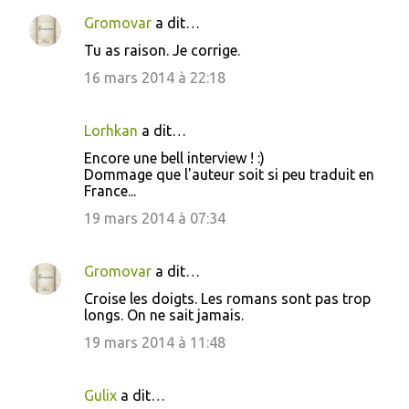
n
Gromovar
a dit…
t
Tu as raison. Je corrige.
a
16 mars 2014 à 22:18
i
r
Lorhkan
a dit…
e
Encore une bell interview ! :)
s
Dommage que l'auteur soit si peu traduit en
France...
19 mars 2014 à 07:34
Gromovar
a dit…
Croise les doigts. Les romans sont pas trop
longs. On ne sait jamais.
19 mars 2014 à 11:48
Gulix
a dit…