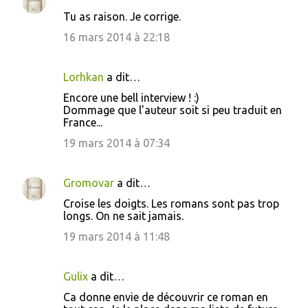
t
Tu as raison. Je corrige.
a
16 mars 2014 à 22:18
i
r
Lorhkan
a dit…
e
Encore une bell interview ! :)
s
Dommage que l'auteur soit si peu traduit en
France...
19 mars 2014 à 07:34
Gromovar
a dit…
Croise les doigts. Les romans sont pas trop
longs. On ne sait jamais.
19 mars 2014 à 11:48
Gulix
a dit…
Ca donne envie de découvrir ce roman en