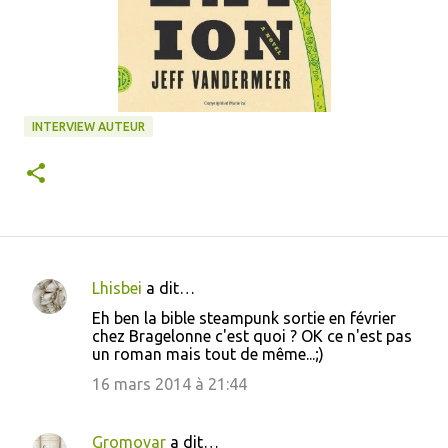
INTERVIEW AUTEUR
Lhisbei
a dit…
C
Eh ben la bible steampunk sortie en février
o
chez Bragelonne c'est quoi ? OK ce n'est pas
un roman mais tout de même...;)
m
m
16 mars 2014 à 21:44
e
n
Gromovar
a dit…