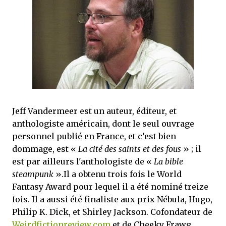
j’ai dit au sujet des tomes précédents : tant l’univers que les protagonistes
principaux...
Jeff Vandermeer est un auteur, éditeur, et
anthologiste américain, dont le seul ouvrage
personnel publié en France, et c’est bien
dommage, est «
La cité des saints et des fous
» ; il
est par ailleurs l'anthologiste de «
La bible
steampunk
».Il a obtenu trois fois le World
Fantasy Award pour lequel il a été nominé treize
fois. Il a aussi été finaliste aux prix Nébula, Hugo,
Philip K. Dick, et Shirley Jackson. Cofondateur de
Weirdfictionreview.com
et de Cheeky Frawg