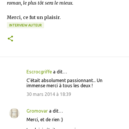
roman, le plus tôt sera le mieux.
Merci, ce fut un plaisir.
INTERVIEW AUTEUR
Escrocgriffe
a dit…
C
C'était absolument passionnant... Un
o
immense merci à tous les deux !
m
30 mars 2014 à 18:39
m
e
Gromovar
a dit…
n
Merci, et de rien :)
t