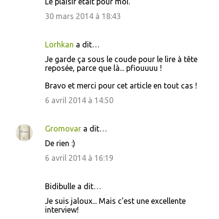
Le plaisir était pour moi.
a
30 mars 2014 à 18:43
i
r
Lorhkan
a dit…
e
s
Je garde ça sous le coude pour le lire à tête
reposée, parce que là... pfiouuuu !
Bravo et merci pour cet article en tout cas !
6 avril 2014 à 14:50
Gromovar
a dit…
De rien :)
6 avril 2014 à 16:19
Bidibulle a dit…
Je suis jaloux... Mais c'est une excellente
interview!