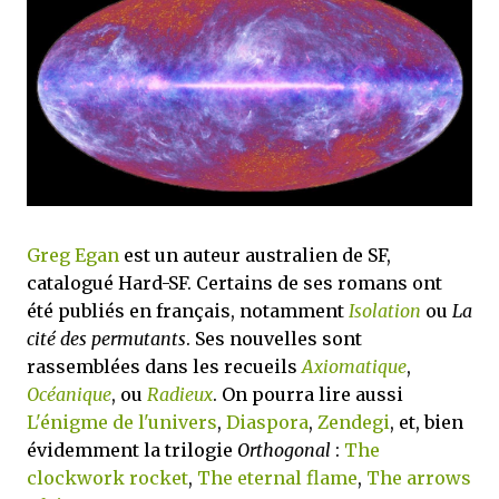
que Thomas connaissait et appréciait Olivier. Marlowe découvre une ville qu’il
ne connaissait pas, habitée par la méfiance, la peur et le rigorisme de la Ligue,
une ville pleine de mystères et de vieilles rancœurs. La Dame d...
Greg Egan
est un auteur australien de SF,
catalogué Hard-SF. Certains de ses romans ont
été publiés en français, notamment
Isolation
ou
La
cité des permutants
. Ses nouvelles sont
rassemblées dans les recueils
Axiomatique
,
Océanique
, ou
Radieux
. On pourra lire aussi
L'énigme de l'univers
,
Diaspora
,
Zendegi
, et, bien
évidemment la trilogie
Orthogonal
:
The
clockwork rocket
,
The eternal flame
,
The arrows