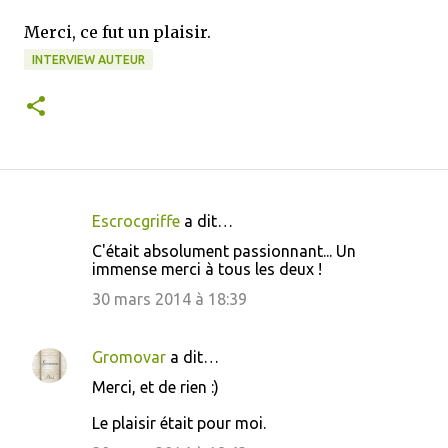
Merci, ce fut un plaisir.
INTERVIEW AUTEUR
Escrocgriffe
a dit…
C
C'était absolument passionnant... Un
o
immense merci à tous les deux !
m
30 mars 2014 à 18:39
m
e
Gromovar
a dit…
n
Merci, et de rien :)
t
Le plaisir était pour moi.
a