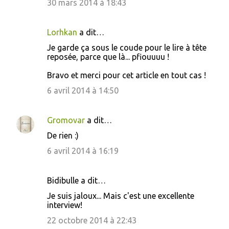
30 mars 2014 à 18:43
i
r
Lorhkan
a dit…
e
s
Je garde ça sous le coude pour le lire à tête
reposée, parce que là... pfiouuuu !
Bravo et merci pour cet article en tout cas !
6 avril 2014 à 14:50
Gromovar
a dit…
De rien :)
6 avril 2014 à 16:19
Bidibulle a dit…
Je suis jaloux... Mais c'est une excellente
interview!
22 octobre 2014 à 22:43