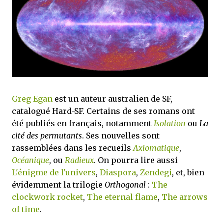
mettre sous tous les yeux. C'est cela...
Greg Egan
est un auteur australien de SF,
catalogué Hard-SF. Certains de ses romans ont
été publiés en français, notamment
Isolation
ou
La
cité des permutants
. Ses nouvelles sont
rassemblées dans les recueils
Axiomatique
,
Océanique
, ou
Radieux
. On pourra lire aussi
L'énigme de l'univers
,
Diaspora
,
Zendegi
, et, bien
évidemment la trilogie
Orthogonal
:
The
clockwork rocket
,
The eternal flame
,
The arrows
of time
.