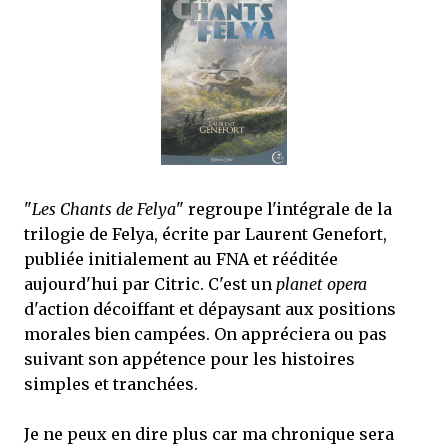
que Thomas connaissait et appréciait Olivier. Marlowe découvre une ville qu’il
ne connaissait pas, habitée par la méfiance, la peur et le rigorisme de la Ligue,
une ville pleine de mystères et de vieilles rancœurs. La Dame d...
"
Les Chants de Felya
" regroupe l'intégrale de la
trilogie de Felya, écrite par Laurent Genefort,
publiée initialement au FNA et rééditée
aujourd'hui par Citric. C'est un
planet opera
d'action décoiffant et dépaysant aux positions
morales bien campées. On appréciera ou pas
suivant son appétence pour les histoires
simples et tranchées.
Je ne peux en dire plus car ma chronique sera