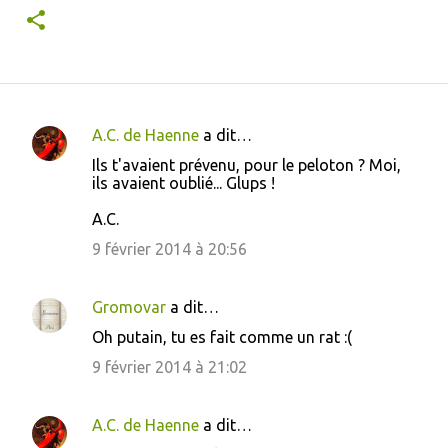
A.C. de Haenne
a dit…
C
Ils t'avaient prévenu, pour le peloton ? Moi,
o
ils avaient oublié... Glups !
m
A.C.
m
9 février 2014 à 20:56
e
n
Gromovar
a dit…
t
Oh putain, tu es fait comme un rat :(
a
9 février 2014 à 21:02
i
r
A.C. de Haenne
a dit…
e