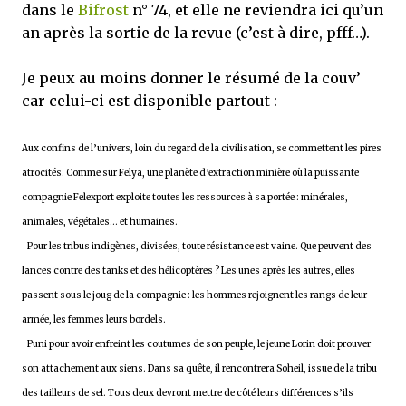
dans le
Bifrost
n° 74, et elle ne reviendra ici qu’un
an après la sortie de la revue (c’est à dire, pfff…).
Je peux au moins donner le résumé de la couv’
car celui-ci est disponible partout :
Aux confins de l’univers, loin du regard de la civilisation, se commettent les pires
atrocités. Comme sur Felya, une planète d’extraction minière où la puissante
compagnie Felexport exploite toutes les ressources à sa portée : minérales,
animales, végétales… et humaines.
Pour les tribus indigènes, divisées, toute résistance est vaine. Que peuvent des
lances contre des tanks et des hélicoptères ? Les unes après les autres, elles
passent sous le joug de la compagnie : les hommes rejoignent les rangs de leur
armée, les femmes leurs bordels.
Puni pour avoir enfreint les coutumes de son peuple, le jeune Lorin doit prouver
son attachement aux siens. Dans sa quête, il rencontrera Soheil, issue de la tribu
des tailleurs de sel. Tous deux devront mettre de côté leurs différences s’ils