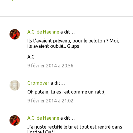
A.C. de Haenne
a dit…
C
Ils t'avaient prévenu, pour le peloton ? Moi,
o
ils avaient oublié... Glups !
m
A.C.
m
9 février 2014 à 20:56
e
n
Gromovar
a dit…
t
Oh putain, tu es fait comme un rat :(
a
9 février 2014 à 21:02
i
r
A.C. de Haenne
a dit…
e
s
J'ai juste rectifié le tir et tout est rentré dans
l'ordre ! Ouf !