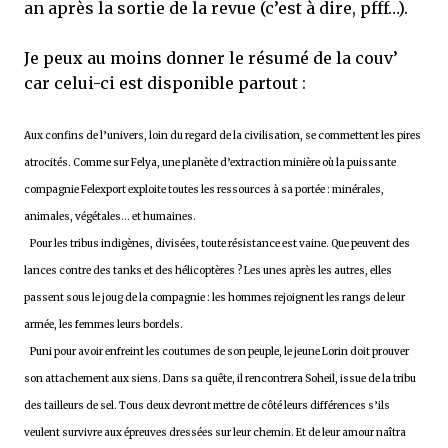
an après la sortie de la revue (c’est à dire, pfff…).
Je peux au moins donner le résumé de la couv’
car celui-ci est disponible partout :
Aux confins de l’univers, loin du regard de la civilisation, se commettent les pires
atrocités. Comme sur Felya, une planète d’extraction minière où la puissante
compagnie Felexport exploite toutes les ressources à sa portée : minérales,
animales, végétales… et humaines.
Pour les tribus indigènes, divisées, toute résistance est vaine. Que peuvent des
lances contre des tanks et des hélicoptères ? Les unes après les autres, elles
passent sous le joug de la compagnie : les hommes rejoignent les rangs de leur
armée, les femmes leurs bordels.
Puni pour avoir enfreint les coutumes de son peuple, le jeune Lorin doit prouver
son attachement aux siens. Dans sa quête, il rencontrera Soheil, issue de la tribu
des tailleurs de sel. Tous deux devront mettre de côté leurs différences s’ils
veulent survivre aux épreuves dressées sur leur chemin. Et de leur amour naîtra