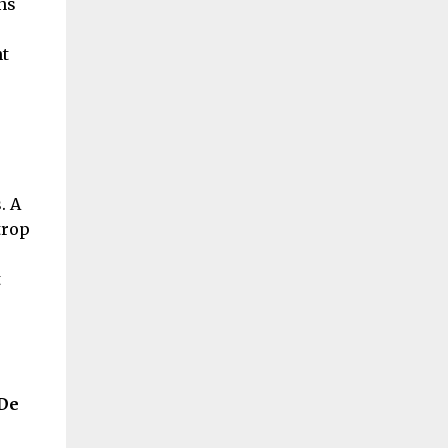
ns
nt
. A
trop
t
 De