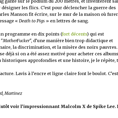
g ganté sur le podium du 200 mètres, et inventèrent sa
désigner les flics. C’est pour déclencher la guerre des
rles Manson fit écrire, sur le mur de la maison où fure
message «
Death to Pigs
» en lettres de sang.
 un programme en dix points (
fort décents
) qui est
 "
MotherFucker
", d’une manière bien trop didactique et
naire, la discrimination, et la misère des noirs pauvres.
 déjà si on a été assez motivé pour acheter ces albums
 historiques approfondies et une histoire, je le répète, 
acture. Lavis à l’encre et ligne claire font le boulot. C’es
rd, Martinez
a plutôt voir l’impressionnant Malcolm X de Spike Lee.