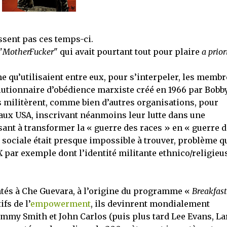
sent pas ces temps-ci.
"
MotherFucker
" qui avait pourtant tout pour plaire
a prior
terme qu’utilisaient entre eux, pour s’interpeler, les memb
utionnaire d’obédience marxiste créé en 1966 par Bobb
s militèrent, comme bien d’autres organisations, pour
s aux USA, inscrivant néanmoins leur lutte dans une
isant à transformer la « guerre des races » en « guerre 
te sociale était presque impossible à trouver, problème q
X par exemple dont l’identité militante ethnico/religieu
tés à Che Guevara, à l’origine du programme «
Breakfast
fs de l’
empowerment
, ils devinrent mondialement
ommy Smith et John Carlos (puis plus tard Lee Evans, La