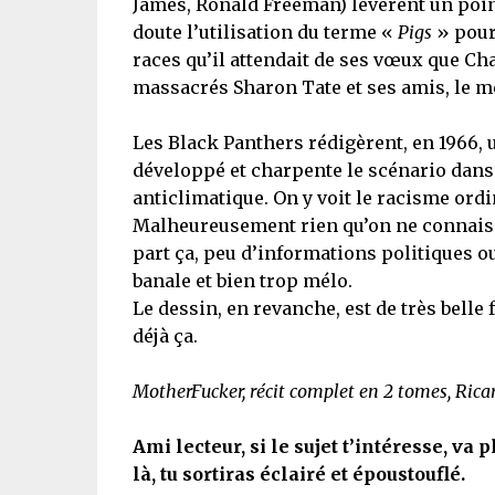
James, Ronald Freeman) levèrent un poin
doute l’utilisation du terme «
Pigs
» pour 
races qu’il attendait de ses vœux que Cha
massacrés Sharon Tate et ses amis, le 
Les Black Panthers rédigèrent, en 1966,
développé et charpente le scénario dans
anticlimatique. On y voit le racisme ordi
Malheureusement rien qu’on ne connaisse
part ça, peu d’informations politiques ou
banale et bien trop mélo.
Le dessin, en revanche, est de très belle f
déjà ça.
MotherFucker, récit complet en 2 tomes, Rica
Ami lecteur, si le sujet t’intéresse, v
là, tu sortiras éclairé et époustouflé.