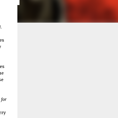
i
.
res
y
des
ue
se
 for
rry