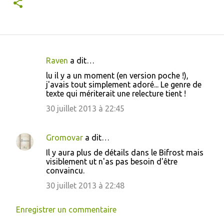
Raven
a dit…
C
lu il y a un moment (en version poche !),
o
j'avais tout simplement adoré... Le genre de
texte qui mériterait une relecture tient !
m
m
30 juillet 2013 à 22:45
e
n
Gromovar
a dit…
t
Il y aura plus de détails dans le Bifrost mais
visiblement ut n'as pas besoin d'être
a
convaincu.
i
30 juillet 2013 à 22:48
r
e
Enregistrer un commentaire
s