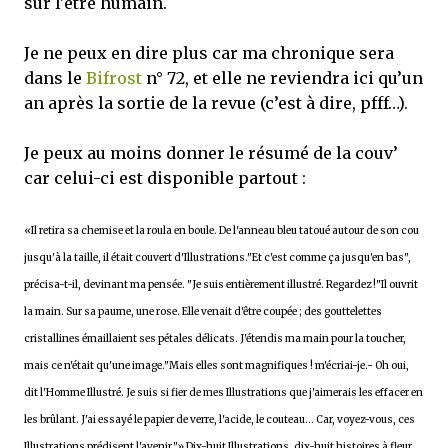
sur l'être humain.
Je ne peux en dire plus car ma chronique sera
dans le
Bifrost
n° 72, et elle ne reviendra ici qu’un
an après la sortie de la revue (c’est à dire, pfff…).
Je peux au moins donner le résumé de la couv’
car celui-ci est disponible partout :
«Il retira sa chemise et la roula en boule. De l'anneau bleu tatoué autour de son cou
jusqu'à la taille, il était couvert d'Illustrations."Et c'est comme ça jusqu'en bas",
précisa-t-il, devinant ma pensée. "Je suis entièrement illustré. Regardez !"Il ouvrit
la main. Sur sa paume, une rose. Elle venait d'être coupée ; des gouttelettes
cristallines émaillaient ses pétales délicats. J'étendis ma main pour la toucher,
mais ce n'était qu'une image."Mais elles sont magnifiques ! m'écriai-je.- Oh oui,
dit l'Homme Illustré. Je suis si fier de mes Illustrations que j'aimerais les effacer en
les brûlant. J'ai essayé le papier de verre, l'acide, le couteau... Car, voyez-vous, ces
Illustrations prédisent l'avenir."» Dix-huit Illustrations, dix-huit histoires à fleur