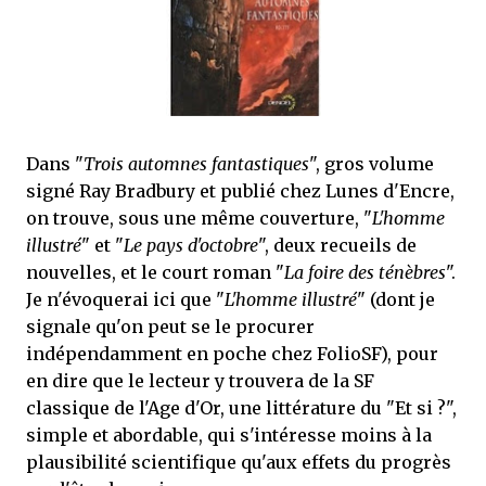
j’ai dit au sujet des tomes précédents : tant l’univers que les protagonistes
principaux...
Dans "
Trois automnes fantastiques
", gros volume
signé Ray Bradbury et publié chez Lunes d'Encre,
on trouve, sous une même couverture, "
L'homme
illustré
" et "
Le pays d'octobre
", deux recueils de
nouvelles, et le court roman "
La foire des ténèbres
".
Je n'évoquerai ici que "
L'homme illustré
" (dont je
signale qu'on peut se le procurer
indépendamment en poche chez FolioSF), pour
en dire que le lecteur y trouvera de la SF
classique de l'Age d'Or, une littérature du "Et si ?",
simple et abordable, qui s'intéresse moins à la
plausibilité scientifique qu'aux effets du progrès