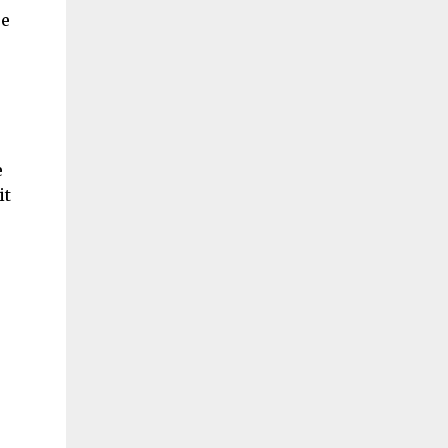
ue
e
it