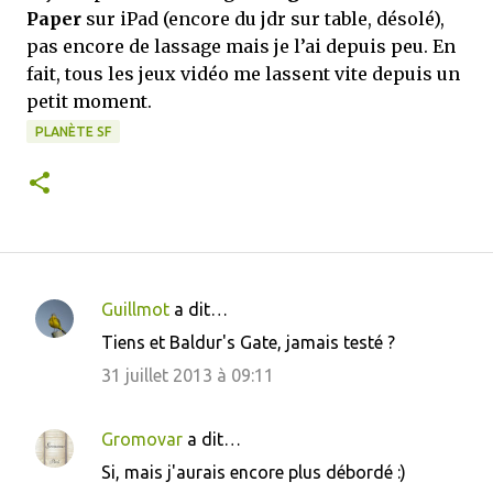
Paper
sur iPad (encore du jdr sur table, désolé),
pas encore de lassage mais je l’ai depuis peu. En
fait, tous les jeux vidéo me lassent vite depuis un
petit moment.
PLANÈTE SF
Guillmot
a dit…
C
Tiens et Baldur's Gate, jamais testé ?
o
31 juillet 2013 à 09:11
m
m
Gromovar
a dit…
e
Si, mais j'aurais encore plus débordé :)
n