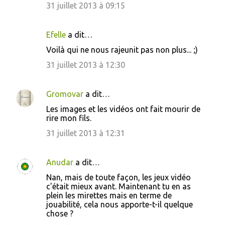
31 juillet 2013 à 09:15
t
a
i
Efelle
a dit…
r
Voilà qui ne nous rajeunit pas non plus... ;)
e
31 juillet 2013 à 12:30
s
Gromovar
a dit…
Les images et les vidéos ont fait mourir de
rire mon fils.
31 juillet 2013 à 12:31
Anudar
a dit…
Nan, mais de toute façon, les jeux vidéo
c'était mieux avant. Maintenant tu en as
plein les mirettes mais en terme de
jouabilité, cela nous apporte-t-il quelque
chose ?