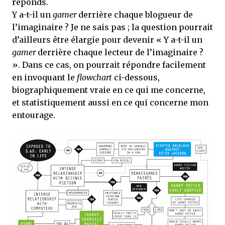
réponds.
que Thomas connaissait et appréciait Olivier. Marlowe découvre une ville qu’il
ne connaissait pas, habitée par la méfiance, la peur et le rigorisme de la Ligue,
Y a-t-il un
gamer
derrière chaque blogueur de
une ville pleine de mystères et de vieilles rancœurs. La Dame d...
l’imaginaire ? Je ne sais pas ; la question pourrait
d’ailleurs être élargie pour devenir « Y a-t-il un
gamer
derrière chaque lecteur de l’imaginaire ?
». Dans ce cas, on pourrait répondre facilement
en invoquant le
flowchart
ci-dessous,
biographiquement vraie en ce qui me concerne,
et statistiquement aussi en ce qui concerne mon
entourage.