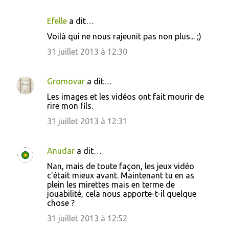
a
i
Efelle
a dit…
r
Voilà qui ne nous rajeunit pas non plus... ;)
e
31 juillet 2013 à 12:30
s
Gromovar
a dit…
Les images et les vidéos ont fait mourir de
rire mon fils.
31 juillet 2013 à 12:31
Anudar
a dit…
Nan, mais de toute façon, les jeux vidéo
c'était mieux avant. Maintenant tu en as
plein les mirettes mais en terme de
jouabilité, cela nous apporte-t-il quelque
chose ?
31 juillet 2013 à 12:52