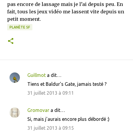
pas encore de lassage mais je l’ai depuis peu. En
fait, tous les jeux vidéo me lassent vite depuis un
petit moment.
PLANÈTE SF
Guillmot
a dit…
C
Tiens et Baldur's Gate, jamais testé ?
o
31 juillet 2013 à 09:11
m
m
Gromovar
a dit…
e
Si, mais j'aurais encore plus débordé :)
n
31 juillet 2013 à 09:15
t