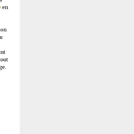
e
en
ion
ou
ant
tout
ge.