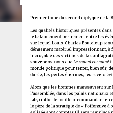
Premier tome du second diptyque de la BD
Les qualités historiques présentes dans
le balancement permanent entre les évè
sur lequel Louis-Charles Bouteloup tent
dénuement matériel impressionnant, à fo
incroyable des victimes de la conflagrati
souvenons-nous que
Le canard enchainé
fu
monde politique pour tenter, bien sûr, de
durée, les pertes énormes, les revers évi
Alors que les hommes manœuvrent sur le t
l’assemblée, dans les palais nationaux et
labyrinthe, le meilleur commandant en che
le père de la stratégie de « l’offensive à
enlisée sont comptés (il sera remplacé 