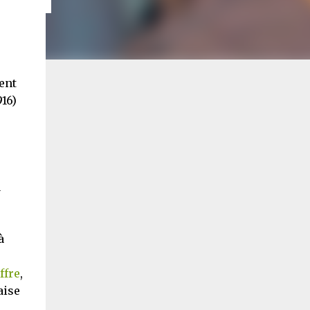
ent
916)
a
à
ffre
,
aise