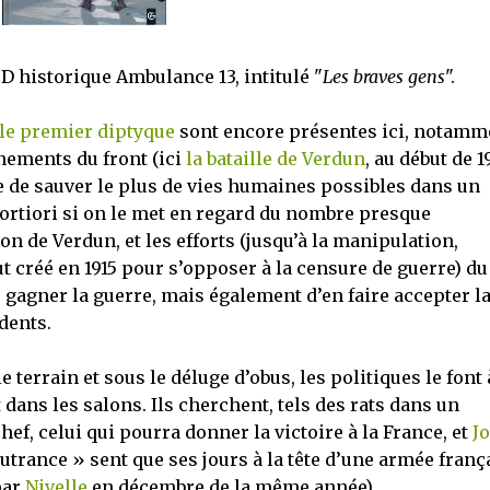
 historique Ambulance 13, intitulé "
Les braves gens
".
le premier diptyque
sont encore présentes ici, notamm
nements du front (ici
la bataille de Verdun
, au début de 1
e de sauver le plus de vies humaines possibles dans un
rtiori si on le met en regard du nombre presque
on de Verdun, et les efforts (jusqu’à la manipulation,
t créé en 1915 pour s’opposer à la censure de guerre) du
 gagner la guerre, mais également d’en faire accepter l
dents.
errain et sous le déluge d’obus, les politiques le font 
 dans les salons. Ils cherchent, tels des rats dans un
f, celui qui pourra donner la victoire à la France, et
Jo
 outrance » sent que ses jours à la tête d’une armée franç
par
Nivelle
en décembre de la même année).