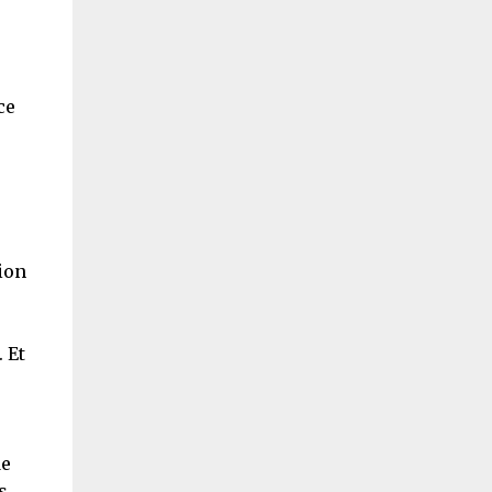
ce
ion
. Et
de
s