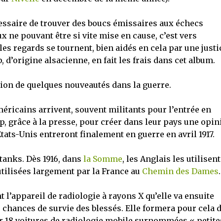
écessaire de trouver des boucs émissaires aux échecs
 ne pouvant être si vite mise en cause, c’est vers
s regards se tournent, bien aidés en cela par une justi
 d’origine alsacienne, en fait les frais dans cet album.
tion de quelques nouveautés dans la guerre.
éricains arrivent, souvent militants pour l’entrée en
p, grâce à la presse, pour créer dans leur pays une opin
Etats-Unis entreront finalement en guerre en avril 1917.
 tanks. Dès 1916, dans
la Somme
, les Anglais les utilisent
utilisées largement par la France au
Chemin des Dames
.
 l’appareil de radiologie à rayons X qu’elle va ensuite
chances de survie des blessés. Elle formera pour cela 
r 18 voitures de radiologie mobile surnommées « petite