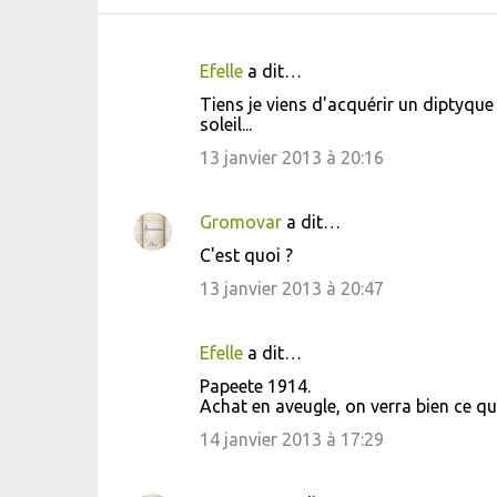
Efelle
a dit…
C
Tiens je viens d'acquérir un diptyque
o
soleil...
m
13 janvier 2013 à 20:16
m
e
Gromovar
a dit…
n
C'est quoi ?
t
13 janvier 2013 à 20:47
a
i
Efelle
a dit…
r
Papeete 1914.
e
Achat en aveugle, on verra bien ce qu
s
14 janvier 2013 à 17:29