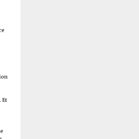
ce
ion
. Et
de
s