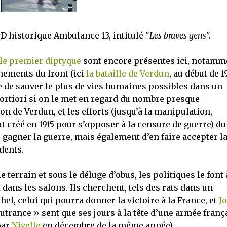
 historique Ambulance 13, intitulé "
Les braves gens
".
le premier diptyque
sont encore présentes ici, notamm
nements du front (ici
la bataille de Verdun
, au début de 1
e de sauver le plus de vies humaines possibles dans un
rtiori si on le met en regard du nombre presque
on de Verdun, et les efforts (jusqu’à la manipulation,
t créé en 1915 pour s’opposer à la censure de guerre) du
 gagner la guerre, mais également d’en faire accepter l
dents.
errain et sous le déluge d’obus, les politiques le font 
 dans les salons. Ils cherchent, tels des rats dans un
f, celui qui pourra donner la victoire à la France, et
Jo
 outrance » sent que ses jours à la tête d’une armée franç
par
Nivelle
en décembre de la même année).