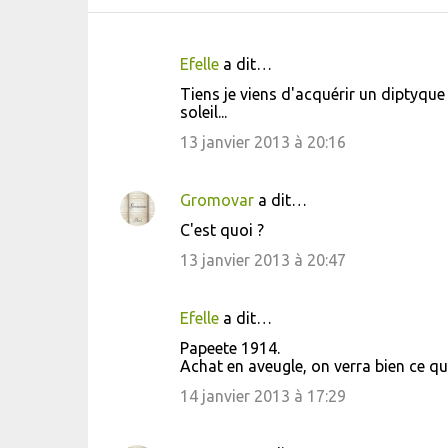
Efelle
a dit…
C
Tiens je viens d'acquérir un diptyque
o
soleil...
m
13 janvier 2013 à 20:16
m
e
Gromovar
a dit…
n
C'est quoi ?
t
13 janvier 2013 à 20:47
a
i
Efelle
a dit…
r
Papeete 1914.
e
Achat en aveugle, on verra bien ce qu
s
14 janvier 2013 à 17:29