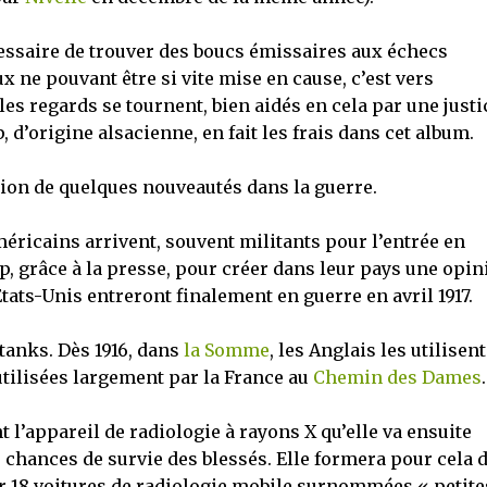
écessaire de trouver des boucs émissaires aux échecs
 ne pouvant être si vite mise en cause, c’est vers
s regards se tournent, bien aidés en cela par une justi
 d’origine alsacienne, en fait les frais dans cet album.
tion de quelques nouveautés dans la guerre.
éricains arrivent, souvent militants pour l’entrée en
p, grâce à la presse, pour créer dans leur pays une opin
Etats-Unis entreront finalement en guerre en avril 1917.
 tanks. Dès 1916, dans
la Somme
, les Anglais les utilisent
utilisées largement par la France au
Chemin des Dames
.
 l’appareil de radiologie à rayons X qu’elle va ensuite
chances de survie des blessés. Elle formera pour cela 
r 18 voitures de radiologie mobile surnommées « petite