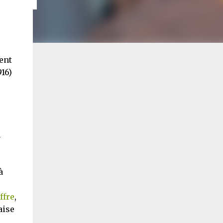
ent
916)
a
à
ffre
,
aise