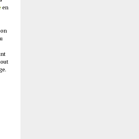
e
en
ion
ou
ant
tout
ge.