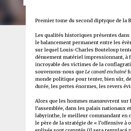
Premier tome du second diptyque de la BD
Les qualités historiques présentes dans
le balancement permanent entre les évè
sur lequel Louis-Charles Bouteloup tent
dénuement matériel impressionnant, à fo
incroyable des victimes de la conflagrati
souvenons-nous que
Le canard enchainé
fu
monde politique pour tenter, bien sûr, de
durée, les pertes énormes, les revers évi
Alors que les hommes manœuvrent sur le t
l’assemblée, dans les palais nationaux et
labyrinthe, le meilleur commandant en che
le père de la stratégie de « l’offensive à
enlisée sont comptés (il sera remplacé 