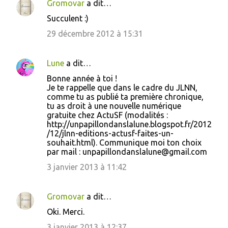
Gromovar
a dit…
t
Succulent :)
a
29 décembre 2012 à 15:31
i
r
Lune
a dit…
e
s
Bonne année à toi !
Je te rappelle que dans le cadre du JLNN,
comme tu as publié ta première chronique,
tu as droit à une nouvelle numérique
gratuite chez ActuSF (modalités :
http://unpapillondanslalune.blogspot.fr/2012
/12/jlnn-editions-actusf-faites-un-
souhait.html). Communique moi ton choix
par mail : unpapillondanslalune@gmail.com
3 janvier 2013 à 11:42
Gromovar
a dit…
Oki. Merci.
3 janvier 2013 à 12:37