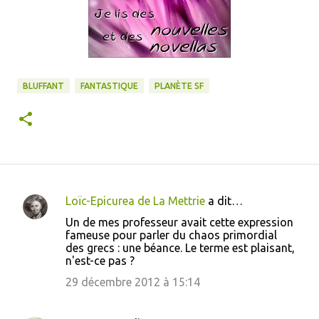
BLUFFANT
FANTASTIQUE
PLANÈTE SF
Loïc-Epicurea de La Mettrie
a dit…
C
Un de mes professeur avait cette expression
o
fameuse pour parler du chaos primordial
des grecs : une béance. Le terme est plaisant,
m
n'est-ce pas ?
m
29 décembre 2012 à 15:14
e
n