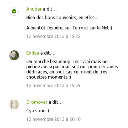
Anudar
a dit…
C
Bien des bons souvenirs, en effet...
o
A bientôt j'espère, sur Terre et sur le Net :) !
m
m
12 novembre 2012 à 19:22
e
n
Endea
a dit…
t
On marche beaucoup il est vrai mais on
piétine aussi pas mal, surtout pour certaines
a
dédicaces, en tout cas ce furent de très
i
chouettes moments :)
r
12 novembre 2012 à 19:59
e
s
Gromovar
a dit…
Cya soon :)
12 novembre 2012 à 20:10