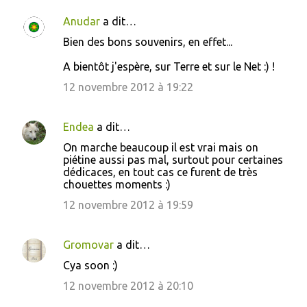
Anudar
a dit…
C
Bien des bons souvenirs, en effet...
o
A bientôt j'espère, sur Terre et sur le Net :) !
m
m
12 novembre 2012 à 19:22
e
n
Endea
a dit…
t
On marche beaucoup il est vrai mais on
piétine aussi pas mal, surtout pour certaines
a
dédicaces, en tout cas ce furent de très
i
chouettes moments :)
r
12 novembre 2012 à 19:59
e
s
Gromovar
a dit…
Cya soon :)
12 novembre 2012 à 20:10