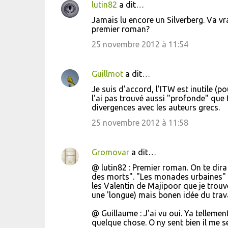
lutin82
a dit…
Jamais lu encore un Silverberg. Va v
premier roman?
25 novembre 2012 à 11:54
Guillmot
a dit…
Je suis d'accord, l'ITW est inutile (po
l'ai pas trouvé aussi "profonde" que 
divergences avec les auteurs grecs.
25 novembre 2012 à 11:58
Gromovar
a dit…
@ lutin82 : Premier roman. On te dira l
des morts". "Les monades urbaines" e
les Valentin de Majipoor que je trouv
une 'longue) mais bonen idée du trava
@ Guillaume : J'ai vu oui. Ya tellement
quelque chose. O ny sent bien il me 