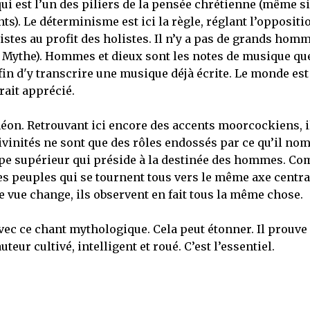
qui est l’un des piliers de la pensée chrétienne (même si
ts). Le déterminisme est ici la règle, réglant l’oppositi
istes au profit des holistes. Il n’y a pas de grands homm
 du Mythe). Hommes et dieux sont les notes de musique que
n d'y transcrire une musique déjà écrite. Le monde est 
rait apprécié.
héon. Retrouvant ici encore des accents moorcockiens, i
divinités ne sont que des rôles endossés par ce qu’il no
ncipe supérieur qui préside à la destinée des hommes. C
 des peuples qui se tournent tous vers le même axe centra
 vue change, ils observent en fait tous la même chose.
avec ce chant mythologique. Cela peut étonner. Il prouve
eur cultivé, intelligent et roué. C’est l’essentiel.