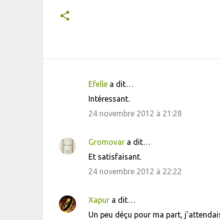
Efelle
a dit…
C
Intéressant.
o
24 novembre 2012 à 21:28
m
m
Gromovar
a dit…
e
Et satisfaisant.
n
24 novembre 2012 à 22:22
t
a
i
Xapur
a dit…
r
Un peu déçu pour ma part, j'attendais 