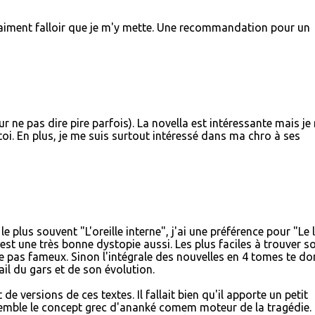
raiment falloir que je m'y mette. Une recommandation pour un
ur ne pas dire pire parfois). La novella est intéressante mais je
toi. En plus, je me suis surtout intéressé dans ma chro à ses
e plus souvent "L'oreille interne", j'ai une préférence pour "Le l
st une très bonne dystopie aussi. Les plus faciles à trouver s
e pas fameux. Sinon l'intégrale des nouvelles en 4 tomes te d
il du gars et de son évolution.
 de versions de ces textes. Il fallait bien qu'il apporte un petit
semble le concept grec d'ananké comem moteur de la tragédie.