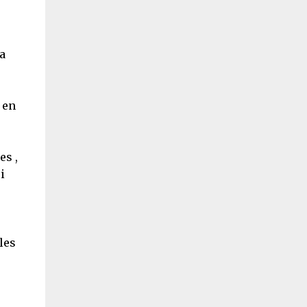
e
a
 en
es ,
i
les