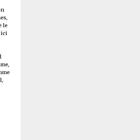
on
es,
 le
ici
l
mme,
omme
l,