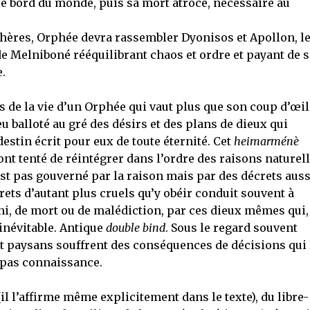
e bord du monde, puis sa mort atroce, nécessaire au
phères, Orphée devra rassembler Dyonisos et Apollon, l
de Melniboné rééquilibrant chaos et ordre et payant de s
.
 de la vie d’un Orphée qui vaut plus que son coup d’œil
u balloté au gré des désirs et des plans de dieux qui
estin écrit pour eux de toute éternité. Cet
heimarménè
 ont tenté de réintégrer dans l’ordre des raisons naturell
st pas gouverné par la raison mais par des décrets auss
ets d’autant plus cruels qu’y obéir conduit souvent à
uni, de mort ou de malédiction, par ces dieux mêmes qui,
 inévitable. Antique
double bind
. Sous le regard souvent
 et paysans souffrent des conséquences de décisions qui 
 pas connaissance.
(il l’affirme même explicitement dans le texte), du libre-