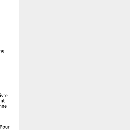
 ne
ivre
ont
onne
 Pour