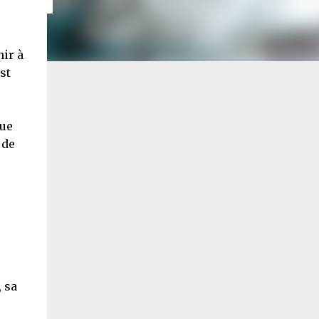
nir à
st
que
 de
 sa