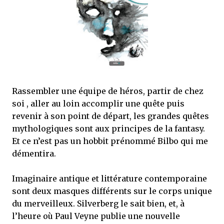
que Thomas connaissait et appréciait Olivier. Marlowe découvre une ville qu’il
ne connaissait pas, habitée par la méfiance, la peur et le rigorisme de la Ligue,
une ville pleine de mystères et de vieilles rancœurs. La Dame d...
Rassembler une équipe de héros, partir de chez
soi , aller au loin accomplir une quête puis
revenir à son point de départ, les grandes quêtes
mythologiques sont aux principes de la fantasy.
Et ce n’est pas un hobbit prénommé Bilbo qui me
démentira.
Imaginaire antique et littérature contemporaine
sont deux masques différents sur le corps unique
du merveilleux. Silverberg le sait bien, et, à
l’heure où Paul Veyne publie une nouvelle