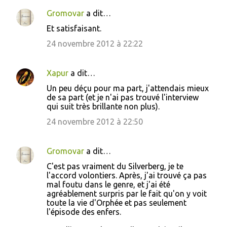
m
Gromovar
a dit…
e
Et satisfaisant.
n
24 novembre 2012 à 22:22
t
a
i
Xapur
a dit…
r
Un peu déçu pour ma part, j'attendais mieux
de sa part (et je n'ai pas trouvé l'interview
e
qui suit très brillante non plus).
s
24 novembre 2012 à 22:50
Gromovar
a dit…
C'est pas vraiment du Silverberg, je te
l'accord volontiers. Après, j'ai trouvé ça pas
mal foutu dans le genre, et j'ai été
agréablement surpris par le fait qu'on y voit
toute la vie d'Orphée et pas seulement
l'épisode des enfers.