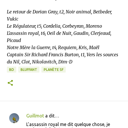
Le retour de Dorian Gray, t2, Noir animal, Betbeder,
Vukic
Le Régulateur, t5, Cordelia, Corbeyran, Moreno
L'assassin royal, t6, Oeil de Nuit, Gaudin, Clerjeaud,
Picaud
Notre Mère la Guerre, t4, Requiem, Kris, Maël
Captain Sir Richard Francis Burton, t1, Vers les sources
du Nil, Clot, Nikolavitch, Dim-D
BD
BLUFFANT
PLANÈTE SF
Guillmot
a dit…
C
L'assassin royal me dit quelque chose, je
o