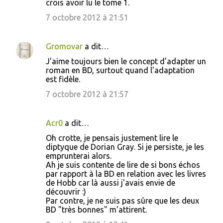
crois avoir lu le tome 1.
m
7 octobre 2012 à 21:51
m
e
Gromovar
a dit…
n
J'aime toujours bien le concept d'adapter un
t
roman en BD, surtout quand l'adaptation
est fidèle.
a
7 octobre 2012 à 21:57
i
r
Acr0
a dit…
e
s
Oh crotte, je pensais justement lire le
diptyque de Dorian Gray. Si je persiste, je les
emprunterai alors.
Ah je suis contente de lire de si bons échos
par rapport à la BD en relation avec les livres
de Hobb car là aussi j'avais envie de
découvrir :)
Par contre, je ne suis pas sûre que les deux
BD "très bonnes" m'attirent.