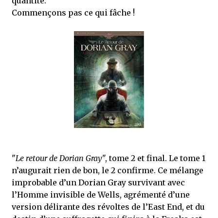
quantité.
que Thomas connaissait et appréciait Olivier. Marlowe découvre une ville qu’il
ne connaissait pas, habitée par la méfiance, la peur et le rigorisme de la Ligue,
Commençons pas ce qui fâche !
une ville pleine de mystères et de vieilles rancœurs. La Dame d...
"
Le retour de Dorian Gray
", tome 2 et final. Le tome 1
n’augurait rien de bon, le 2 confirme. Ce mélange
improbable d’un Dorian Gray survivant avec
l’Homme invisible de Wells, agrémenté d’une
version délirante des révoltes de l’East End, et du