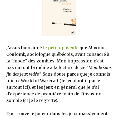
que Thomas connaissait et appréciait Olivier. Marlowe découvre une ville qu’il
ne connaissait pas, habitée par la méfiance, la peur et le rigorisme de la Ligue,
une ville pleine de mystères et de vieilles rancœurs. La Dame d...
J'avais bien aimé
le petit opuscule
que Maxime
Coulomb, sociologue québécois, avait consacré à
la "mode" des zombies. Mon impression n'est
pas du tout la même à la lecture de ce "
Monde sans
fin des jeux vidéo
". Sans doute parce que je connais
mieux World of Warcraft (le jeu dont il parle
surtout ici), et les jeux en général que je n'ai
d'expérience de première main de l'invasion
zombie (et je le regrette).
Que trouve le joueur dans les jeux massivement