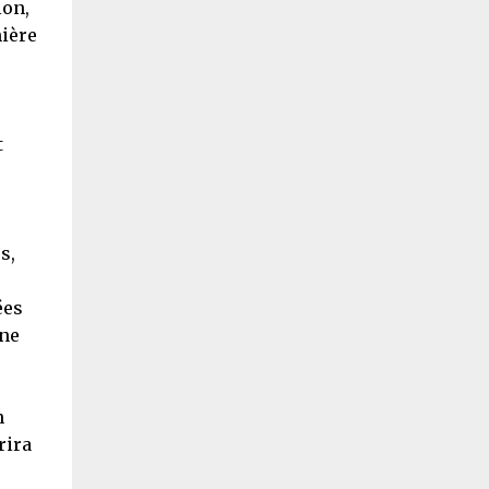
ion,
mière
t
s,
ées
ine
n
rira