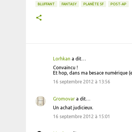
BLUFFANT
FANTASY
PLANÈTE SF
POST-AP
Lorhkan
a dit…
C
Convaincu !
o
Et hop, dans ma besace numérique (en
m
16 septembre 2012 à 13:56
m
e
Gromovar
a dit…
n
Un achat judicieux.
t
16 septembre 2012 à 15:01
a
i