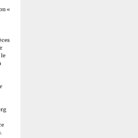
ion «
èces
r
 le
a
e
org
ce
.