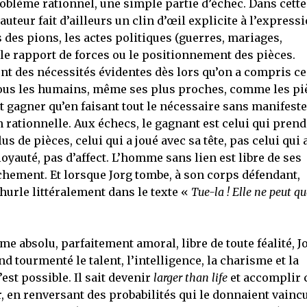
blème rationnel, une simple partie d’échec. Dans cette
auteur fait d’ailleurs un clin d’œil explicite à l’express
des pions, les actes politiques (guerres, mariages,
 le rapport de forces ou le positionnement des pièces.
nt des nécessités évidentes dès lors qu’on a compris ce
ir tous les humains, même ses plus proches, comme les pi
eut gagner qu’en faisant tout le nécessaire sans manifeste
 rationnelle. Aux échecs, le gagnant est celui qui prend
us de pièces, celui qui a joué avec sa tête, pas celui qui 
oyauté, pas d’affect. L’homme sans lien est libre de ses
ement. Et lorsque Jorg tombe, à son corps défendant,
urle littéralement dans le texte «
Tue-la ! Elle ne peut qu
e absolu, parfaitement amoral, libre de toute féalité, J
d tourmenté le talent, l’intelligence, la charisme et la
st possible. Il sait devenir
larger than life
et accomplir 
r, en renversant des probabilités qui le donnaient vaincu