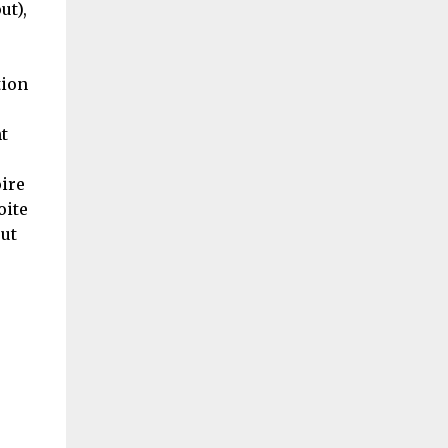
ut),
tion
t
oire
oite
eut