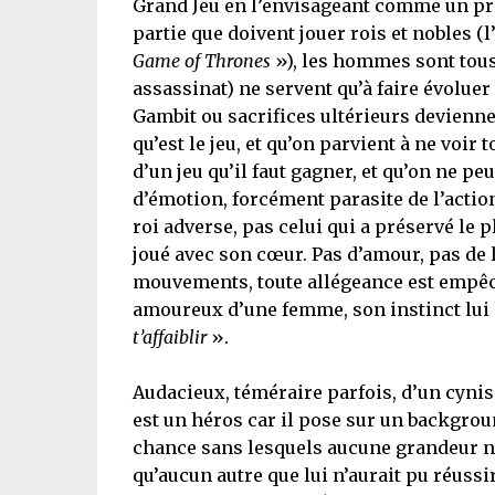
Grand Jeu en l’envisageant comme un pro
partie que doivent jouer rois et nobles (l’
Game of Thrones
»), les hommes sont tous 
assassinat) ne servent qu’à faire évoluer
Gambit ou sacrifices ultérieurs devienne
qu’est le jeu, et qu’on parvient à ne vo
d’un jeu qu’il faut gagner, et qu’on ne p
d’émotion, forcément parasite de l’action
roi adverse, pas celui qui a préservé le pl
joué avec son cœur. Pas d’amour, pas de l
mouvements, toute allégeance est empêch
amoureux d’une femme, son instinct lui h
t’affaiblir
».
Audacieux, téméraire parfois, d’un cynism
est un héros car il pose sur un backgroun
chance sans lesquels aucune grandeur n’e
qu’aucun autre que lui n’aurait pu réussi