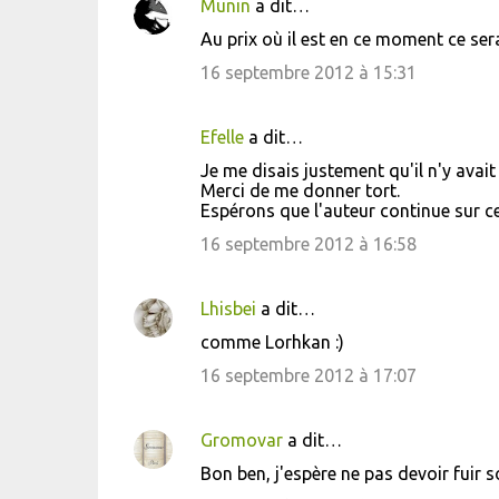
Munin
a dit…
r
Au prix où il est en ce moment ce se
e
16 septembre 2012 à 15:31
s
Efelle
a dit…
Je me disais justement qu'il n'y avait
Merci de me donner tort.
Espérons que l'auteur continue sur ce
16 septembre 2012 à 16:58
Lhisbei
a dit…
comme Lorhkan :)
16 septembre 2012 à 17:07
Gromovar
a dit…
Bon ben, j'espère ne pas devoir fuir 