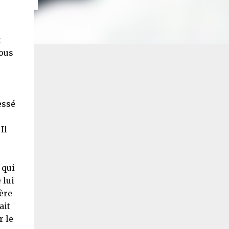
t
nous
essé
Il
 qui
 lui
ère
ait
r le