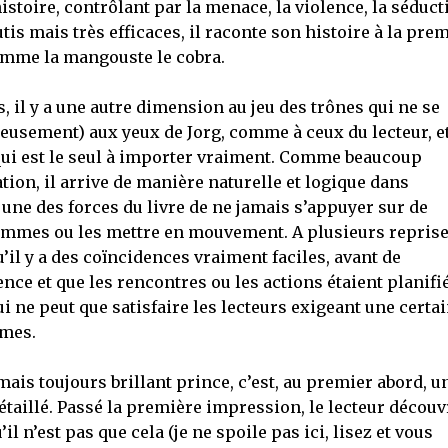
oire, contrôlant par la menace, la violence, la séduct
tis mais très efficaces, il raconte son histoire à la pre
comme la mangouste le cobra.
, il y a une autre dimension au jeu des trônes qui ne se
eusement) aux yeux de Jorg, comme à ceux du lecteur, e
t qui est le seul à importer vraiment. Comme beaucoup
ion, il arrive de manière naturelle et logique dans
t une des forces du livre de ne jamais s’appuyer sur de
mmes ou les mettre en mouvement. A plusieurs reprise
il y a des coïncidences vraiment faciles, avant de
nce et que les rencontres ou les actions étaient planifi
ui ne peut que satisfaire les lecteurs exigeant une certa
èmes.
ais toujours brillant prince, c’est, au premier abord, u
taillé. Passé la première impression, le lecteur découv
il n’est pas que cela (je ne spoile pas ici, lisez et vous