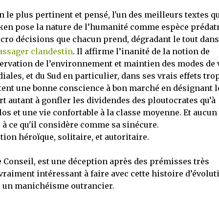
 le plus pertinent et pensé, l'un des meilleurs textes q
. Ecken pose la nature de l’humanité comme espèce prédat
micro décisions que chacun prend, dégradant le tout dan
assager clandestin
. Il affirme l’inanité de la notion de
rvation de l’environnement et maintien des modes de v
ales, et du Sud en particulier, dans ses vrais effets tro
ètent une bonne conscience à bon marché en désignant l
t autant à gonfler les dividendes des ploutocrates qu’à
los et une vie confortable à la classe moyenne. Et aucun
à ce qu'il considère comme sa sinécure.
ion héroïque, solitaire, et autoritaire.
ie Conseil, est une déception après des prémisses très
vraiment intéressant à faire avec cette histoire d’évolut
 un manichéisme outrancier.