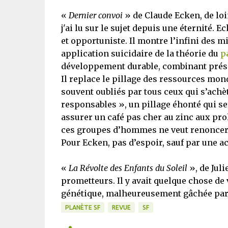
«
Dernier convoi
» de Claude Ecken, de loin
j'ai lu sur le sujet depuis une éternité
et opportuniste. Il montre l’infini des 
application suicidaire de la théorie du
p
développement durable, combinant prése
Il replace le pillage des ressources mondi
souvent oubliés par tous ceux qui s’ach
responsables », un pillage éhonté qui ser
assurer un café pas cher au zinc aux pro
ces groupes d’hommes ne veut renoncer 
Pour Ecken, pas d’espoir, sauf par une act
«
La Révolte des Enfants du Soleil
», de Jul
prometteurs. Il y avait quelque chose de 
génétique, malheureusement gâchée par
PLANÈTE SF
REVUE
SF