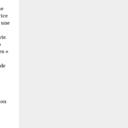
ue
rice
s une
ie.
p
es «
 de
ion