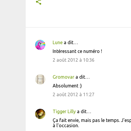
Lune
a dit…
C
Intéressant ce numéro !
o
2 août 2012 à 10:36
m
m
Gromovar
a dit…
e
Absolument :)
n
2 août 2012 à 11:27
t
a
i
Tigger Lilly
a dit…
r
Ça fait envie, mais pas le temps. J'es
à l'occasion.
e