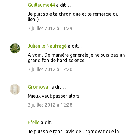
Guillaume44
a dit…
C
Je plussoie ta chronique et te remercie du
o
lien :)
m
3 juillet 2012 à 11:29
m
e
Julien le Naufragé
a dit…
n
A voir... De manière générale je ne suis pas un
t
grand fan de hard science.
a
3 juillet 2012 à 12:20
i
r
Gromovar
a dit…
e
Mieux vaut passer alors
s
3 juillet 2012 à 12:28
Efelle
a dit…
Je plussoie tant l'avis de Gromovar que la