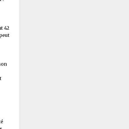
e
t 42
 peut
 son
t
té
r