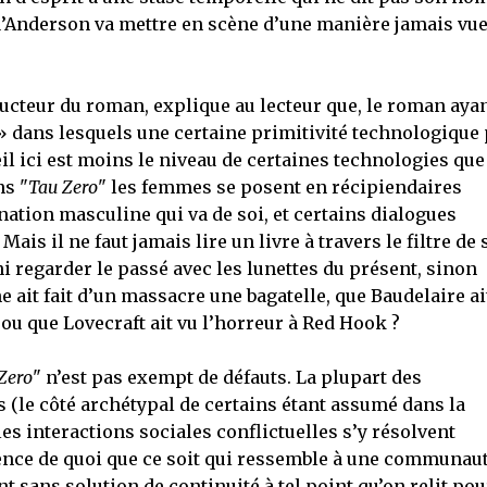
’Anderson va mettre en scène d’une manière jamais vu
ducteur du roman, explique au lecteur que, le roman ayan
an » dans lesquels une certaine primitivité technologique
œil ici est moins le niveau de certaines technologies que
s "
Tau Zero
" les femmes se posent en récipiendaires
ation masculine qui va de soi, et certains dialogues
ais il ne faut jamais lire un livre à travers le filtre de
 ni regarder le passé avec les lunettes du présent, sinon
ait fait d’un massacre une bagatelle, que Baudelaire ai
 ou que Lovecraft ait vu l’horreur à Red Hook ?
Zero
" n’est pas exempt de défauts. La plupart des
 (le côté archétypal de certains étant assumé dans la
es interactions sociales conflictuelles s’y résolvent
ence de quoi que ce soit qui ressemble à une communau
t sans solution de continuité à tel point qu’on relit pou