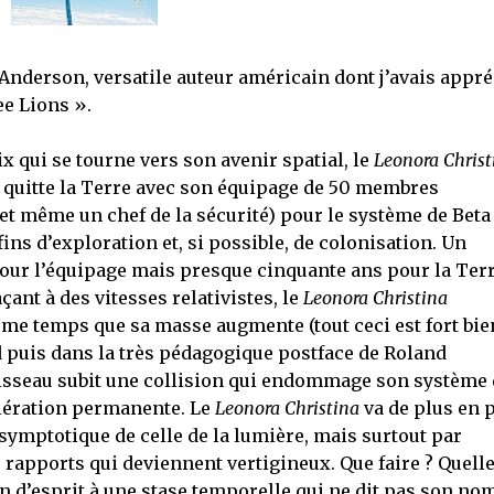
Anderson, versatile auteur américain dont j’avais appré
e Lions ».
 qui se tourne vers son avenir spatial, le
Leonora Christ
, quitte la Terre avec son équipage de 50 membres
 et même un chef de la sécurité) pour le système de Beta
fins d’exploration et, si possible, de colonisation. Un
pour l’équipage mais presque cinquante ans pour la Terr
açant à des vitesses relativistes, le
Leonora Christina
e temps que sa masse augmente (tout ceci est fort bie
 puis dans la très pédagogique postface de Roland
aisseau subit une collision qui endommage son système 
célération permanente. Le
Leonora Christina
va de plus en 
asymptotique de celle de la lumière, mais surtout par
s rapports qui deviennent vertigineux. Que faire ? Quell
 d’esprit à une stase temporelle qui ne dit pas son nom