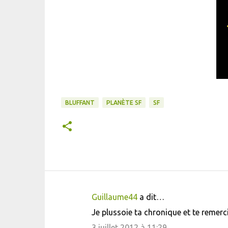
BLUFFANT
PLANÈTE SF
SF
Guillaume44
a dit…
C
Je plussoie ta chronique et te remercie
o
3 juillet 2012 à 11:29