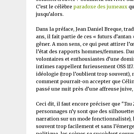
C’est le célèbre
paradoxe des jumeaux
qu
jusqu’alors.
Dans la préface, Jean Daniel Breque, tra
ans, il fait partie de ces « futurs d’ant
gêner. A mon sens, ce qui peut attirer l’
l’état des rapports hommes/femmes. Dan
volontaires et enthousiastes d’une domin
intimes rappellent furieusement OSS 117. M
idéologie (trop l’oublient trop souvent),
comment pourrait-on accepter que Céline 
passé une nuit près d’une affreuse juive,
Ceci dit, il faut encore préciser que "
Tau 
personnages n’y sont que des silhouettes
narration sur un mode fonctionnaliste), l
souvent trop facilement et sans l’émerg
politique, les scènes se succèdent souven