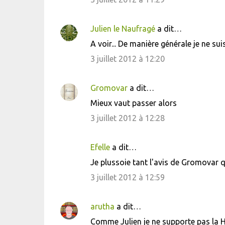
m
m
Julien le Naufragé
a dit…
e
A voir... De manière générale je ne su
n
3 juillet 2012 à 12:20
t
a
i
Gromovar
a dit…
r
Mieux vaut passer alors
e
3 juillet 2012 à 12:28
s
Efelle
a dit…
Je plussoie tant l'avis de Gromovar q
3 juillet 2012 à 12:59
arutha
a dit…
Comme Julien je ne supporte pas la H