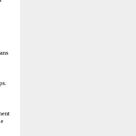
dans
ps.
ment
le