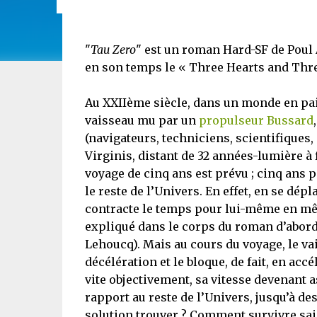
"
Tau Zero
" est un roman Hard-SF de Poul 
en son temps le « Three Hearts and Thre
Au XXIIème siècle, dans un monde en paix
vaisseau mu par un
propulseur Bussard
(navigateurs, techniciens, scientifiques,
Virginis, distant de 32 années-lumière à 
voyage de cinq ans est prévu ; cinq ans 
le reste de l’Univers. En effet, en se dépl
contracte le temps pour lui-même en mêm
expliqué dans le corps du roman d’abord
Lehoucq). Mais au cours du voyage, le v
décélération et le bloque, de fait, en ac
vite objectivement, sa vitesse devenant 
rapport au reste de l’Univers, jusqu’à de
solution trouver ? Comment survivre sain