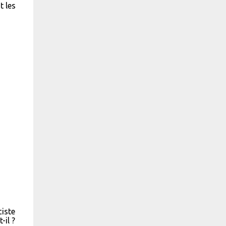
t les
ciste
-il ?