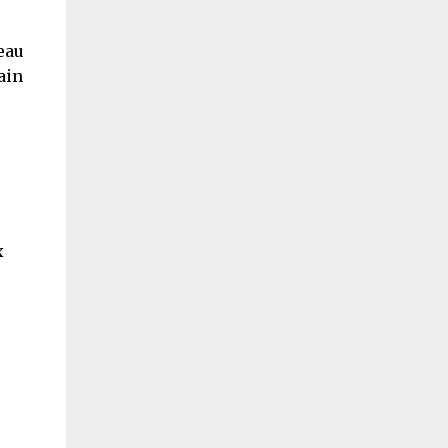
eau
ain
x