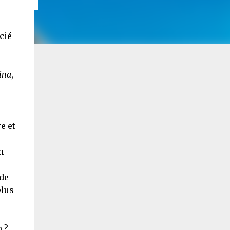
cié
ina
,
e et
n
de
plus
e
 ?