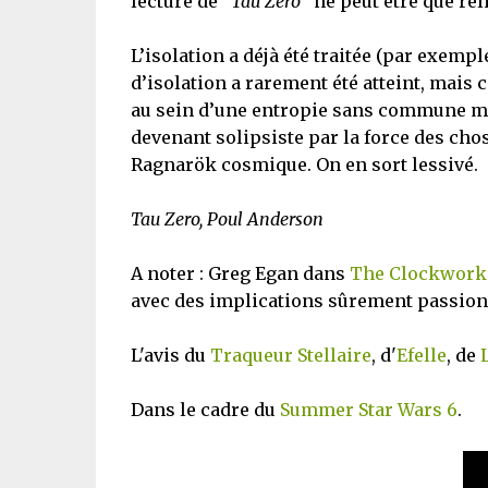
lecture de "
Tau Zero
" ne peut être que rel
L’isolation a déjà été traitée (par exemp
d’isolation a rarement été atteint, mais c
au sein d’une entropie sans commune me
devenant solipsiste par la force des chos
Ragnarök cosmique. On en sort lessivé.
Tau Zero, Poul Anderson
A noter : Greg Egan dans
The Clockwork
avec des implications sûrement passion
L'avis du
Traqueur Stellaire
, d'
Efelle
, de
Dans le cadre du
Summer Star Wars 6
.