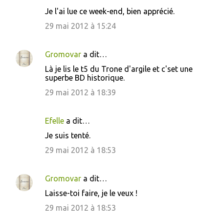
C
Je l'ai lue ce week-end, bien apprécié.
o
29 mai 2012 à 15:24
m
m
Gromovar
a dit…
e
Là je lis le t5 du Trone d'argile et c'set une
n
superbe BD historique.
t
29 mai 2012 à 18:39
a
i
Efelle
a dit…
r
Je suis tenté.
e
29 mai 2012 à 18:53
s
Gromovar
a dit…
Laisse-toi faire, je le veux !
29 mai 2012 à 18:53