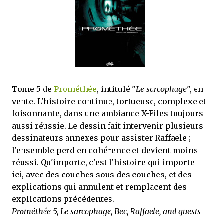
que Thomas connaissait et appréciait Olivier. Marlowe découvre une ville qu’il
ne connaissait pas, habitée par la méfiance, la peur et le rigorisme de la Ligue,
une ville pleine de mystères et de vieilles rancœurs. La Dame d...
Tome 5 de
Prométhée
, intitulé "
Le sarcophage
", en
vente. L'histoire continue, tortueuse, complexe et
foisonnante, dans une ambiance X-Files toujours
aussi réussie. Le dessin fait intervenir plusieurs
dessinateurs annexes pour assister Raffaele ;
l'ensemble perd en cohérence et devient moins
réussi. Qu'importe, c'est l'histoire qui importe
ici, avec des couches sous des couches, et des
explications qui annulent et remplacent des
explications précédentes.
Prométhée 5, Le sarcophage, Bec, Raffaele, and guests