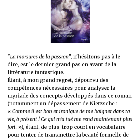
que Thomas connaissait et appréciait Olivier. Marlowe découvre une ville qu’il
ne connaissait pas, habitée par la méfiance, la peur et le rigorisme de la Ligue,
une ville pleine de mystères et de vieilles rancœurs. La Dame d...
"
La morsures de la passion
", n'hésitons pas à le
dire, est le dernier grand pas en avant de la
littérature fantastique.
Étant, à mon grand regret, dépourvu des
compétences nécessaires pour analyser la
myriade des concepts développés dans ce roman
(notamment un dépassement de Nietzsche :
«
Comme il est bon et ironique de me baigner dans ta
vie, à présent ! Ce qui m’a tué me rend maintenant plus
fort.
»), étant, de plus, trop court en vocabulaire
pour tenter de transmettre la beauté formelle de