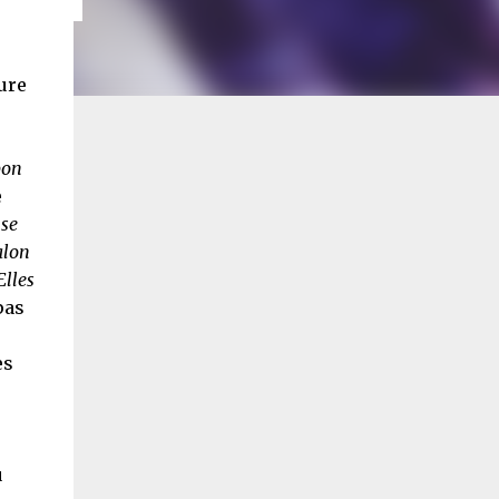
ture
bon
e
 se
alon
Elles
pas
es
u