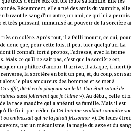
ue trois d'entre eux ont tué toute sa famille. Elle les
isonnée. Récemment, elle a tué des amis du vampire, elle
 en buvant le sang d’un autre, un ami, ce qui lui a permis
 et très puissant, immunisé au pouvoir de la sorcière a
ès en colère. Après tout, il a failli mourir, ce qui, pou
e donc que, pour cette fois, il peut tuer quelqu’un. La
dont il connaît, fort à propos, l'adresse, avec la ferme
s. Mais ce qu'il ne sait pas, c'est que la sorcière est,
iquer un philtre d'amour. Il arrive, il attaque, il mort (j
 renverse, la sorcière en boit un peu, et, du coup, son s
nt alors le plus amoureux des hommes et se met à
«
Ca suffit, dit-il en la plaquant sur le lit. L’air était saturé de
 m’aimes aussi follement que je t’aime
»). Au début, celle-ci n
e de la race maudite qui a anéanti sa famille. Mais il est
u'elle finit par céder. («
Cet homme semblait connaître so
ait ou embrassait qui ne la faisait frissonner
»). De leurs étre
ouvoirs, par un mécanisme, la magie du sexe et du sang