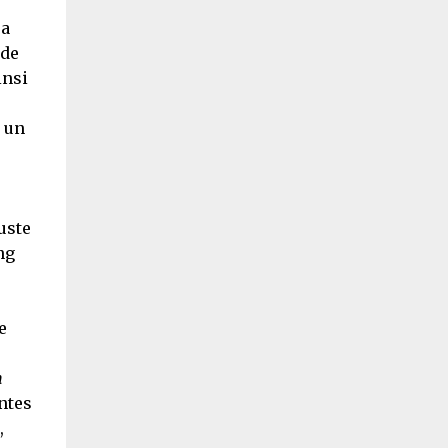
 a
 de
insi
r un
uste
ang
e
n
intes
,