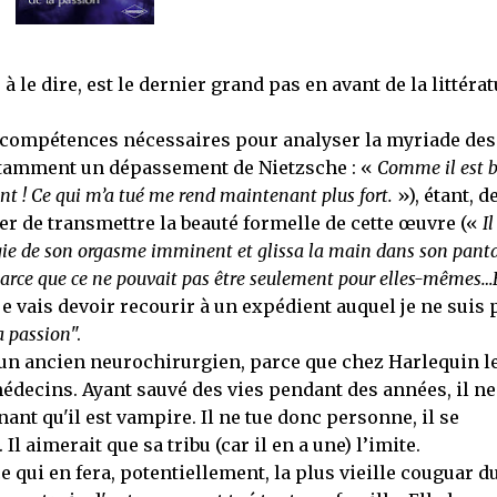
 à le dire, est le dernier grand pas en avant de la littéra
s compétences nécessaires pour analyser la myriade des
tamment un dépassement de Nietzsche : «
Comme il est 
ent ! Ce qui m’a tué me rend maintenant plus fort.
»), étant, d
ter de transmettre la beauté formelle de cette œuvre («
Il
ergie de son orgasme imminent et glissa la main dans son pant
, parce que ce ne pouvait pas être seulement pour elles-mêmes…
je vais devoir recourir à un expédient auquel je ne suis 
a passion
".
un ancien neurochirurgien, parce que chez Harlequin l
édecins. Ayant sauvé des vies pendant des années, il ne
nt qu'il est vampire. Il ne tue donc personne, il se
l aimerait que sa tribu (car il en a une) l’imite.
ce qui en fera, potentiellement, la plus vieille couguar d