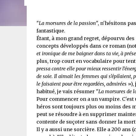
"
La morsures de la passion
", n'hésitons pas
fantastique.
Étant, à mon grand regret, dépourvu de
concepts développés dans ce roman (no
et ironique de me baigner dans ta vie, à prés
plus, trop court en vocabulaire pour ten
pressa contre elle pour mieux ressentir l’én
de soie. Il aimait les femmes qui s’épilaient
le faisaient pour être regardées, admirées
»), 
habitué, je vais résumer "
La morsures de l
Pour commencer on a un vampire. C'est 
héros sont toujours plus ou moins des m
peut se résoudre à en supprimer maintena
contente de suçoter sans donner la mort. I
Il y a aussi une sorcière. Elle a 200 ans (