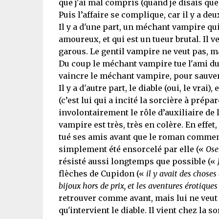
que j'ai mal compris (quand je disais que
Puis l’affaire se complique, car il y a de
Il y a d'une part, un méchant vampire qui
amoureux, et qui est un tueur brutal. Il ve
garous. Le gentil vampire ne veut pas, ma
Du coup le méchant vampire tue l'ami du 
vaincre le méchant vampire, pour sauver 
Il y a d'autre part, le diable (oui, le vrai
(c’est lui qui a incité la sorcière à prép
involontairement le rôle d’auxiliaire de 
vampire est très, très en colère. En effet,
tué ses amis avant que le roman commence
simplement été ensorcelé par elle («
Ose
résisté aussi longtemps que possible («
flèches de Cupidon («
il y avait des choses
bijoux hors de prix, et les aventures érotique
retrouver comme avant, mais lui ne veut pl
qu'intervient le diable. Il vient chez la 