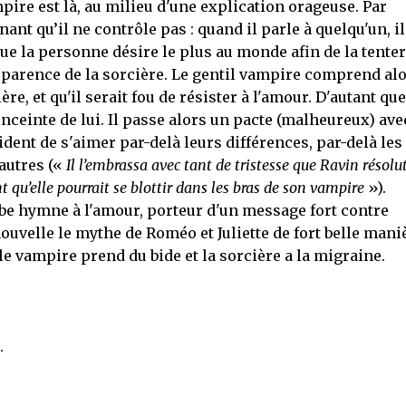
mpire est là, au milieu d'une explication orageuse. Par
ant qu’il ne contrôle pas : quand il parle à quelqu'un, il
e la personne désire le plus au monde afin de la tenter.
'apparence de la sorcière. Le gentil vampire comprend al
re, et qu'il serait fou de résister à l'amour. D'autant que
 enceinte de lui. Il passe alors un pacte (malheureux) ave
ident de s'aimer par-delà leurs différences, par-delà les
 autres («
Il l’embrassa avec tant de tristesse que Ravin résolu
t qu’elle pourrait se blottir dans les bras de son vampire
»).
be hymne à l'amour, porteur d'un message fort contre
nouvelle le mythe de Roméo et Juliette de fort belle mani
e le vampire prend du bide et la sorcière a la migraine.
.