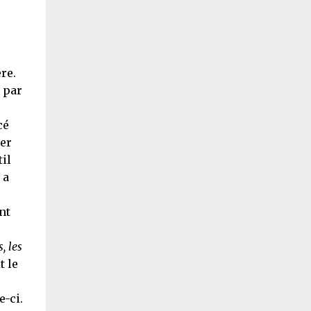
re.
 par
cé
uer
il
 a
nt
, les
t le
e-ci.