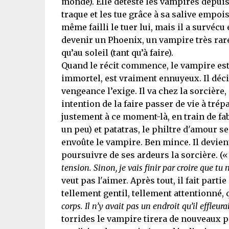
monde). Elle déteste les vampires depuis q
traque et les tue grâce à sa salive empo
même failli le tuer lui, mais il a survécu
devenir un Phoenix, un vampire très rare
qu’au soleil (tant qu’à faire).
Quand le récit commence, le vampire est tr
immortel, est vraiment ennuyeux. Il décid
vengeance l’exige. Il va chez la sorcière, 
intention de la faire passer de vie à trépa
justement à ce moment-là, en train de fabr
un peu) et patatras, le philtre d'amour se
envoûte le vampire. Ben mince. Il devie
poursuivre de ses ardeurs la sorcière. (
tension. Sinon, je vais finir par croire que tu
veut pas l'aimer. Après tout, il fait parti
tellement gentil, tellement attentionné, q
corps. Il n’y avait pas un endroit qu’il effleur
torrides le vampire tirera de nouveaux p