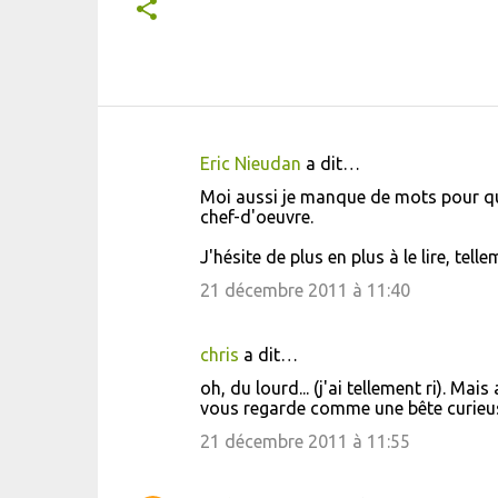
Eric Nieudan
a dit…
C
Moi aussi je manque de mots pour qual
o
chef-d'oeuvre.
m
J'hésite de plus en plus à le lire, tel
m
21 décembre 2011 à 11:40
e
n
chris
a dit…
t
oh, du lourd... (j'ai tellement ri). Ma
a
vous regarde comme une bête curieus
i
21 décembre 2011 à 11:55
r
e