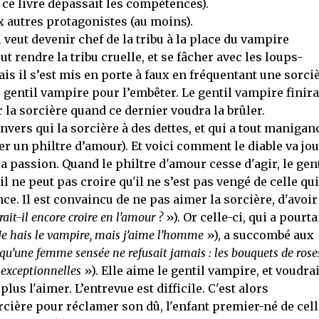
 ce livre dépassait les compétences).
ux autres protagonistes (au moins).
 veut devenir chef de la tribu à la place du vampire
ut rendre la tribu cruelle, et se fâcher avec les loups-
is il s’est mis en porte à faux en fréquentant une sorciè
gentil vampire pour l’embêter. Le gentil vampire finira
la sorcière quand ce dernier voudra la brûler.
), envers qui la sorcière à des dettes, et qui a tout manigan
arer un philtre d’amour). Et voici comment le diable va jo
la passion. Quand le philtre d'amour cesse d'agir, le gent
 il ne peut pas croire qu'il ne s’est pas vengé de celle qui
. Il est convaincu de ne pas aimer la sorcière, d'avoir
rait-il encore croire en l’amour ?
»). Or celle-ci, qui a pourta
Je hais le vampire, mais j’aime l’homme
»), a succombé aux
 qu’une femme sensée ne refusait jamais : les bouquets de roses
s exceptionnelles
»). Elle aime le gentil vampire, et voudrai
us l'aimer. L’entrevue est difficile. C'est alors
sorcière pour réclamer son dû, l'enfant premier-né de cell