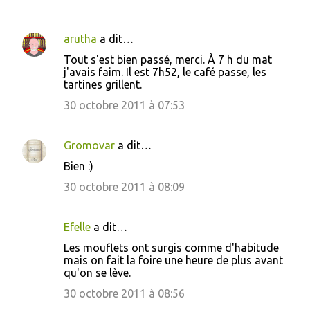
arutha
a dit…
C
Tout s'est bien passé, merci. À 7 h du mat
o
j'avais faim. Il est 7h52, le café passe, les
tartines grillent.
m
m
30 octobre 2011 à 07:53
e
n
Gromovar
a dit…
t
Bien :)
a
30 octobre 2011 à 08:09
i
r
Efelle
a dit…
e
Les mouflets ont surgis comme d'habitude
s
mais on fait la foire une heure de plus avant
qu'on se lève.
30 octobre 2011 à 08:56