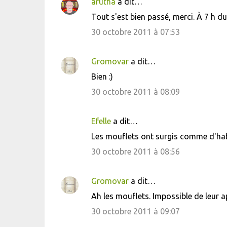
arutha
a dit…
C
Tout s'est bien passé, merci. À 7 h du m
o
30 octobre 2011 à 07:53
m
m
Gromovar
a dit…
e
Bien :)
n
30 octobre 2011 à 08:09
t
a
i
Efelle
a dit…
r
Les mouflets ont surgis comme d'habi
e
30 octobre 2011 à 08:56
s
Gromovar
a dit…
Ah les mouflets. Impossible de leur a
30 octobre 2011 à 09:07