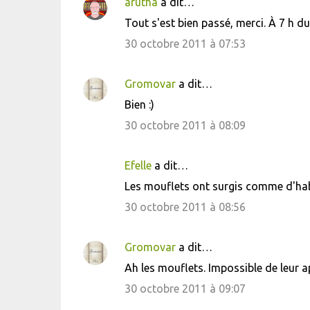
arutha
a dit…
C
Tout s'est bien passé, merci. À 7 h du m
o
30 octobre 2011 à 07:53
m
m
Gromovar
a dit…
e
Bien :)
n
30 octobre 2011 à 08:09
t
a
i
Efelle
a dit…
r
Les mouflets ont surgis comme d'habi
e
30 octobre 2011 à 08:56
s
Gromovar
a dit…
Ah les mouflets. Impossible de leur a
30 octobre 2011 à 09:07