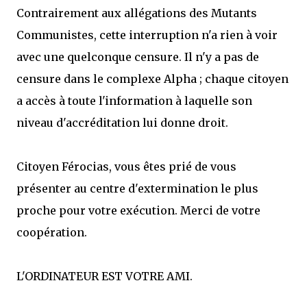
que Thomas connaissait et appréciait Olivier. Marlowe découvre une ville qu’il
Contrairement aux allégations des Mutants
ne connaissait pas, habitée par la méfiance, la peur et le rigorisme de la Ligue,
une ville pleine de mystères et de vieilles rancœurs. La Dame d...
Communistes, cette interruption n'a rien à voir
avec une quelconque censure. Il n'y a pas de
censure dans le complexe Alpha ; chaque citoyen
a accès à toute l'information à laquelle son
niveau d'accréditation lui donne droit.
Citoyen Férocias, vous êtes prié de vous
présenter au centre d'extermination le plus
proche pour votre exécution. Merci de votre
coopération.
L'ORDINATEUR EST VOTRE AMI.