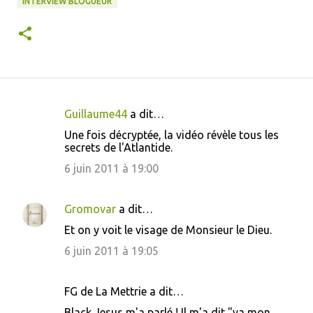
INTERVIEW BLOGUEUR
Guillaume44
a dit…
C
Une fois décryptée, la vidéo révèle tous les
o
secrets de l'Atlantide.
m
6 juin 2011 à 19:00
m
e
Gromovar
a dit…
n
Et on y voit le visage de Monsieur le Dieu.
t
6 juin 2011 à 19:05
a
i
FG de La Mettrie a dit…
r
Black Jesus m'a parlé ! Il m'a dit "va mon