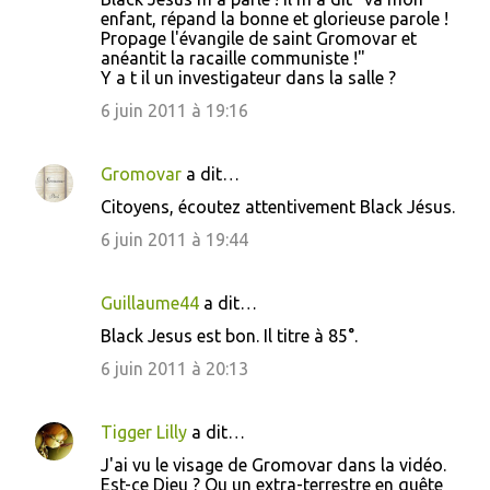
e
enfant, répand la bonne et glorieuse parole !
s
Propage l'évangile de saint Gromovar et
anéantit la racaille communiste !"
Y a t il un investigateur dans la salle ?
6 juin 2011 à 19:16
Gromovar
a dit…
Citoyens, écoutez attentivement Black Jésus.
6 juin 2011 à 19:44
Guillaume44
a dit…
Black Jesus est bon. Il titre à 85°.
6 juin 2011 à 20:13
Tigger Lilly
a dit…
J'ai vu le visage de Gromovar dans la vidéo.
Est-ce Dieu ? Ou un extra-terrestre en quête