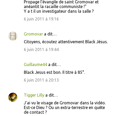
s
Propage l'évangile de saint Gromovar et
anéantit la racaille communiste !"
Y a t il un investigateur dans la salle ?
6 juin 2011 à 19:16
Gromovar
a dit…
Citoyens, écoutez attentivement Black Jésus.
6 juin 2011 à 19:44
Guillaume44
a dit…
Black Jesus est bon. Il titre à 85°.
6 juin 2011 à 20:13
Tigger Lilly
a dit…
J'ai vu le visage de Gromovar dans la vidéo.
Est-ce Dieu ? Ou un extra-terrestre en quête
de contact ?