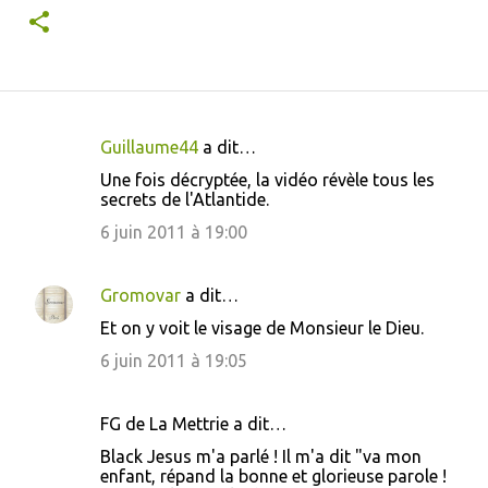
Guillaume44
a dit…
C
Une fois décryptée, la vidéo révèle tous les
o
secrets de l'Atlantide.
m
6 juin 2011 à 19:00
m
e
Gromovar
a dit…
n
Et on y voit le visage de Monsieur le Dieu.
t
6 juin 2011 à 19:05
a
i
FG de La Mettrie a dit…
r
Black Jesus m'a parlé ! Il m'a dit "va mon
e
enfant, répand la bonne et glorieuse parole !