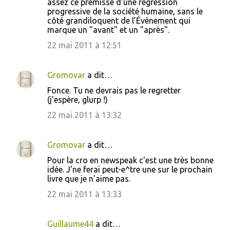
assez ce prémisse d'une régression
m
progressive de la société humaine, sans le
côté grandiloquent de l’Évènement qui
e
marque un "avant" et un "après".
n
22 mai 2011 à 12:51
t
a
Gromovar
a dit…
i
Fonce. Tu ne devrais pas le regretter
r
(j'espère, glurp !)
e
22 mai 2011 à 13:32
s
Gromovar
a dit…
Pour la cro en newspeak c'est une très bonne
idée. J'ne ferai peut-e^tre une sur le prochain
livre que je n'aime pas.
22 mai 2011 à 13:33
Guillaume44
a dit…