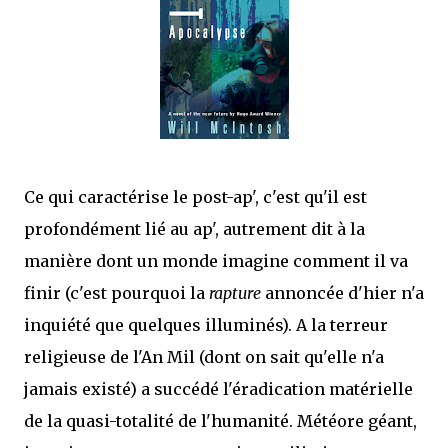
que Thomas connaissait et appréciait Olivier. Marlowe découvre une ville qu’il
ne connaissait pas, habitée par la méfiance, la peur et le rigorisme de la Ligue,
une ville pleine de mystères et de vieilles rancœurs. La Dame d...
Ce qui caractérise le post-ap', c'est qu'il est
profondément lié au ap', autrement dit à la
manière dont un monde imagine comment il va
finir (c'est pourquoi la
rapture
annoncée d'hier n'a
inquiété que quelques illuminés). A la terreur
religieuse de l'An Mil (dont on sait qu'elle n'a
jamais existé) a succédé l'éradication matérielle
de la quasi-totalité de l'humanité. Météore géant,