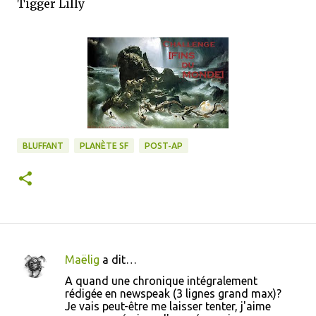
Tigger Lilly
BLUFFANT
PLANÈTE SF
POST-AP
Maëlig
a dit…
C
A quand une chronique intégralement
o
rédigée en newspeak (3 lignes grand max)?
Je vais peut-être me laisser tenter, j'aime
m