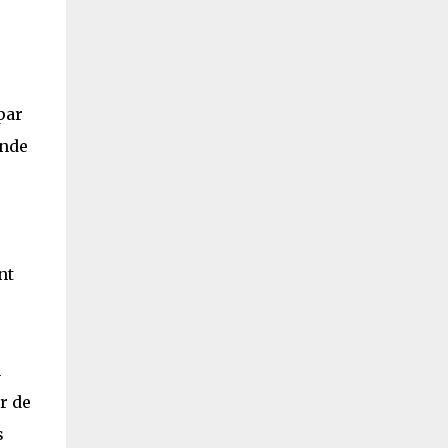
par
onde
nt
n
r de
s