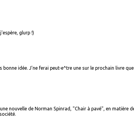
'espère, glurp !)
 bonne idée. J'ne ferai peut-e^tre une sur le prochain livre que
e une nouvelle de Norman Spinrad, "Chair à pavé", en matière d
société.