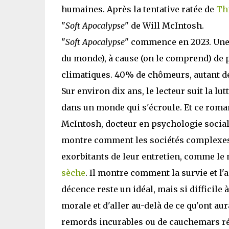
humaines. Après la tentative ratée de
Th
"
Soft Apocalypse
" de Will McIntosh.
"
Soft Apocalypse
" commence en 2023. Une t
du monde), à cause (on le comprend) de 
climatiques. 40% de chômeurs, autant d
Sur environ dix ans, le lecteur suit la lu
dans un monde qui s'écroule. Et ce roman
McIntosh, docteur en psychologie sociale
montre comment les sociétés complexes s
exorbitants de leur entretien, comme le
sèche
. Il montre comment la survie et l
décence reste un idéal, mais si difficile 
morale et d'aller au-delà de ce qu'ont aur
remords incurables ou de cauchemars réc