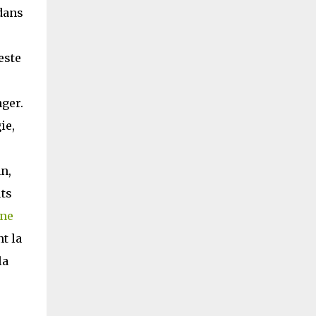
dans
este
nger.
ie,
n,
ts
ne
t la
la