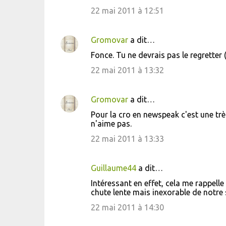
m
22 mai 2011 à 12:51
e
n
Gromovar
a dit…
t
Fonce. Tu ne devrais pas le regretter (j
a
22 mai 2011 à 13:32
i
r
Gromovar
a dit…
e
Pour la cro en newspeak c'est une très
s
n'aime pas.
22 mai 2011 à 13:33
Guillaume44
a dit…
Intéressant en effet, cela me rappell
chute lente mais inexorable de notre 
22 mai 2011 à 14:30