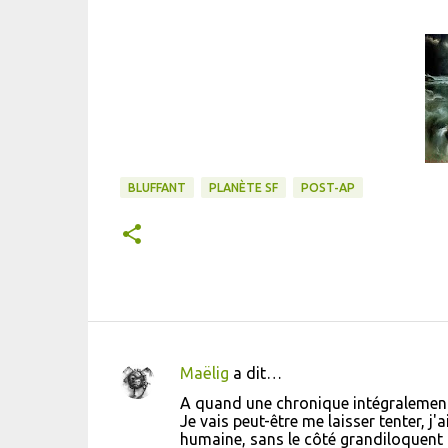
BLUFFANT
PLANÈTE SF
POST-AP
Maëlig
a dit…
C
A quand une chronique intégralement
o
Je vais peut-être me laisser tenter, j
humaine, sans le côté grandiloquent 
m