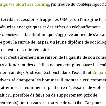
ings we didn't see coming
, j'ai trouvé du
doubleplusgood
errible récession a frappé les USA (et on l'imagine le r
pénuries énergétiques et des effets du réchauffement
e
homeless
, et la situation qui s'aggrave au lieu de s'arra
tte pour la survie de Jasper, un jeune diplômé de sociolog
-ci est une vraie réussite.
 et c'est sûrement une raison de la qualité de son roma
'effondrent dès qu'elles ne peuvent plus payer les coû
 montrait déjà Andréas Eschbach dans l'excellent
En pan
'adversité changent les hommes. Il montre aussi commen
à atteindre, et comment il peut être nécessaire de violer 
ait cru possible de faire ou de supporter (au prix de
urrents) pour assurer la survie de sa tribu. Car pour