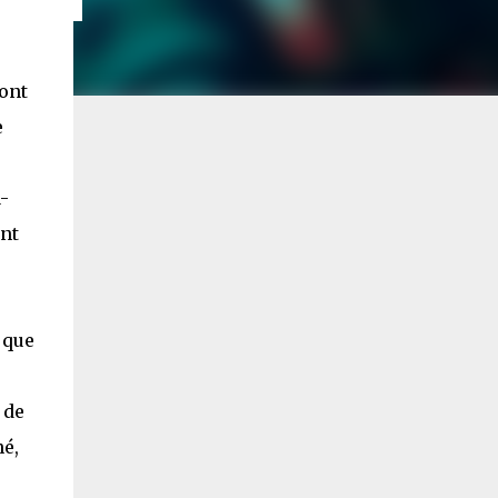
dont
e
-
ent
e
 que
 de
né,