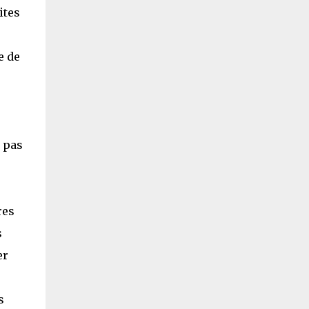
ites
e de
t pas
res
s
er
s