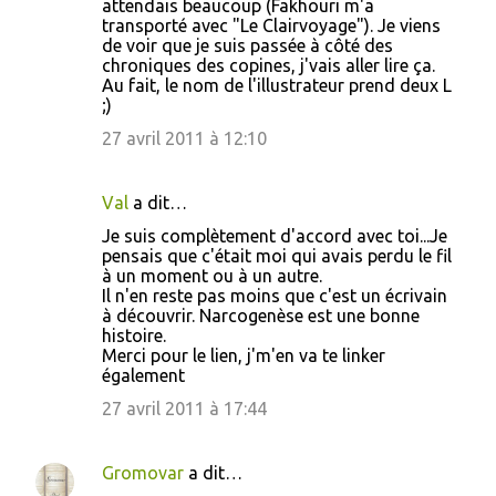
s
attendais beaucoup (Fakhouri m'a
transporté avec "Le Clairvoyage"). Je viens
de voir que je suis passée à côté des
chroniques des copines, j'vais aller lire ça.
Au fait, le nom de l'illustrateur prend deux L
;)
27 avril 2011 à 12:10
Val
a dit…
Je suis complètement d'accord avec toi...Je
pensais que c'était moi qui avais perdu le fil
à un moment ou à un autre.
Il n'en reste pas moins que c'est un écrivain
à découvrir. Narcogenèse est une bonne
histoire.
Merci pour le lien, j'm'en va te linker
également
27 avril 2011 à 17:44
Gromovar
a dit…