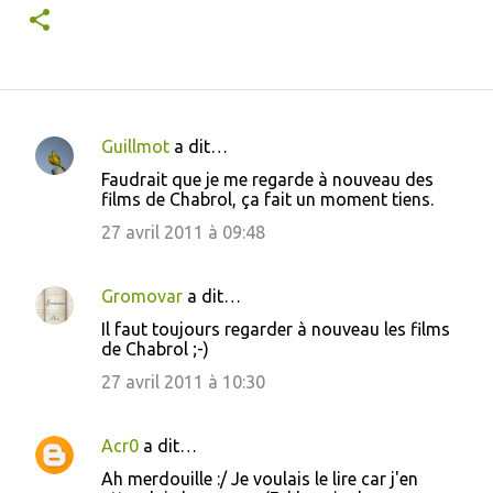
Guillmot
a dit…
C
Faudrait que je me regarde à nouveau des
o
films de Chabrol, ça fait un moment tiens.
m
27 avril 2011 à 09:48
m
e
Gromovar
a dit…
n
Il faut toujours regarder à nouveau les films
t
de Chabrol ;-)
a
27 avril 2011 à 10:30
i
r
Acr0
a dit…
e
Ah merdouille :/ Je voulais le lire car j'en