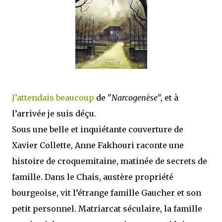
que Thomas connaissait et appréciait Olivier. Marlowe découvre une ville qu’il
ne connaissait pas, habitée par la méfiance, la peur et le rigorisme de la Ligue,
une ville pleine de mystères et de vieilles rancœurs. La Dame d...
J’attendais beaucoup
de "
Narcogenèse
", et à
l’arrivée je suis déçu.
Sous une belle et inquiétante couverture de
Xavier Collette, Anne Fakhouri raconte une
histoire de croquemitaine, matinée de secrets de
famille. Dans le Chais, austère propriété
bourgeoise, vit l’étrange famille Gaucher et son
petit personnel. Matriarcat séculaire, la famille