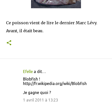
mettre sous tous les yeux. C'est cela...
Ce poisson vient de lire le dernier Marc Lévy.
Avant, il était beau.
Efelle
a dit…
C
Blobfish !
o
http://fr.wikipedia.org/wiki/Blobfish
m
Je gagne quoi ?
m
1 avril 2011 à 13:23
e
n