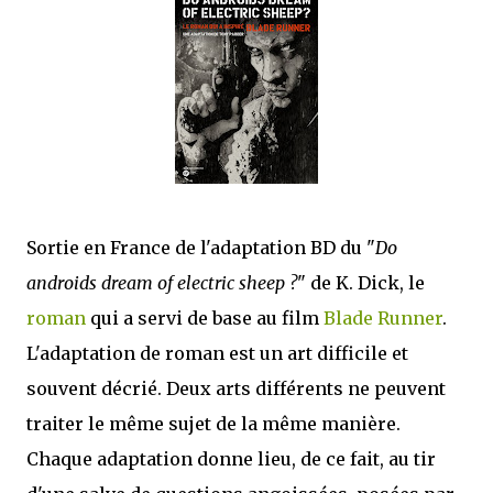
que Thomas connaissait et appréciait Olivier. Marlowe découvre une ville qu’il
ne connaissait pas, habitée par la méfiance, la peur et le rigorisme de la Ligue,
une ville pleine de mystères et de vieilles rancœurs. La Dame d...
Sortie en France de l'adaptation BD du "
Do
androids dream of electric sheep ?
" de K. Dick, le
roman
qui a servi de base au film
Blade Runner
.
L'adaptation de roman est un art difficile et
souvent décrié. Deux arts différents ne peuvent
traiter le même sujet de la même manière.
Chaque adaptation donne lieu, de ce fait, au tir