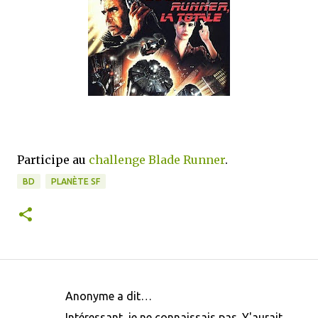
Participe au
challenge Blade Runner
.
BD
PLANÈTE SF
Anonyme a dit…
C
Intéressant, je ne connaissais pas. Y'aurait