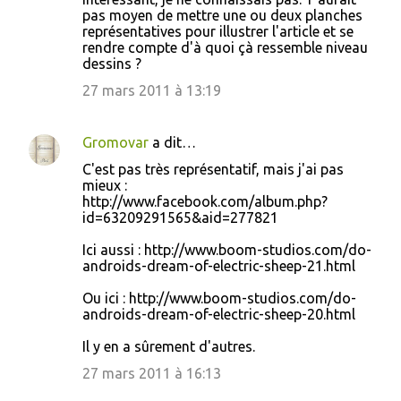
o
pas moyen de mettre une ou deux planches
représentatives pour illustrer l'article et se
m
rendre compte d'à quoi çà ressemble niveau
m
dessins ?
e
27 mars 2011 à 13:19
n
t
Gromovar
a dit…
a
C'est pas très représentatif, mais j'ai pas
i
mieux :
http://www.facebook.com/album.php?
r
id=63209291565&aid=277821
e
Ici aussi : http://www.boom-studios.com/do-
s
androids-dream-of-electric-sheep-21.html
Ou ici : http://www.boom-studios.com/do-
androids-dream-of-electric-sheep-20.html
Il y en a sûrement d'autres.
27 mars 2011 à 16:13