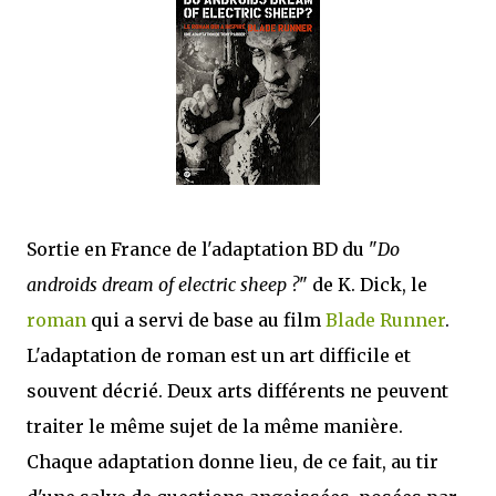
que Thomas connaissait et appréciait Olivier. Marlowe découvre une ville qu’il
ne connaissait pas, habitée par la méfiance, la peur et le rigorisme de la Ligue,
une ville pleine de mystères et de vieilles rancœurs. La Dame d...
Sortie en France de l'adaptation BD du "
Do
androids dream of electric sheep ?
" de K. Dick, le
roman
qui a servi de base au film
Blade Runner
.
L'adaptation de roman est un art difficile et
souvent décrié. Deux arts différents ne peuvent
traiter le même sujet de la même manière.
Chaque adaptation donne lieu, de ce fait, au tir