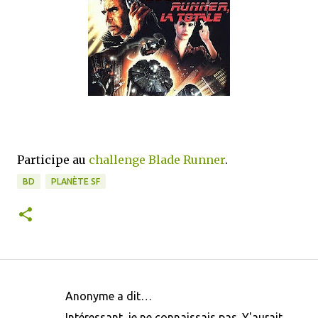
Participe au
challenge Blade Runner
.
BD
PLANÈTE SF
Anonyme a dit…
C
Intéressant, je ne connaissais pas. Y'aurait