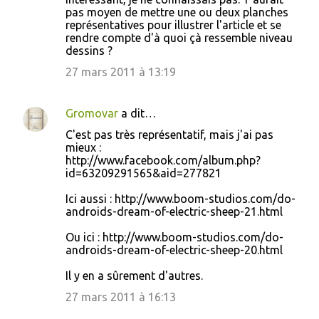
o
pas moyen de mettre une ou deux planches
représentatives pour illustrer l'article et se
m
rendre compte d'à quoi çà ressemble niveau
m
dessins ?
e
27 mars 2011 à 13:19
n
t
Gromovar
a dit…
a
C'est pas très représentatif, mais j'ai pas
i
mieux :
http://www.facebook.com/album.php?
r
id=63209291565&aid=277821
e
Ici aussi : http://www.boom-studios.com/do-
s
androids-dream-of-electric-sheep-21.html
Ou ici : http://www.boom-studios.com/do-
androids-dream-of-electric-sheep-20.html
Il y en a sûrement d'autres.
27 mars 2011 à 16:13