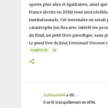
sports plus sûrs et égalitaires, ainsi qu
France (écrite en 2036) vous sera révélé
institutionnels. Cet inventaire ne serait
catastrophe (on lira avec intérêt les pros
Au final, un petit livre parodique, sans p
Le grand livre du futur, Emmanuel Vincenot 
PLANÈTE SF
SF
Guillaume44
a dit…
C
Il se lit tranquillement en effet.
o