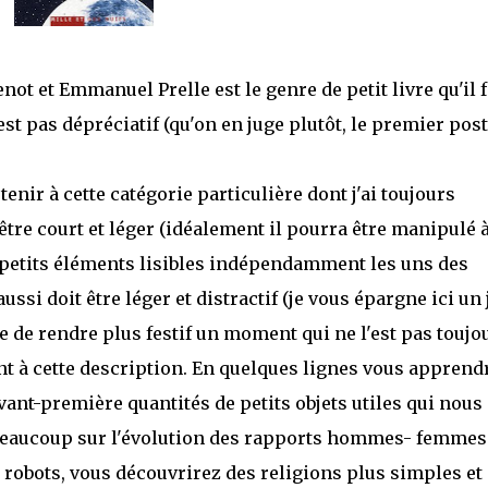
t et Emmanuel Prelle est le genre de petit livre qu'il f
est pas dépréciatif (qu'on en juge plutôt, le premier post
enir à cette catégorie particulière dont j'ai toujours
 être court et léger (idéalement il pourra être manipulé 
de petits éléments lisibles indépendamment les uns des
ssi doit être léger et distractif (je vous épargne ici un 
re de rendre plus festif un moment qui ne l'est pas toujo
t à cette description. En quelques lignes vous apprend
avant-première quantités de petits objets utiles qui nous
beaucoup sur l'évolution des rapports hommes- femmes
 robots, vous découvrirez des religions plus simples et