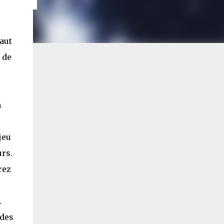
aut
 de
à
jeu
urs.
rez
.
 des