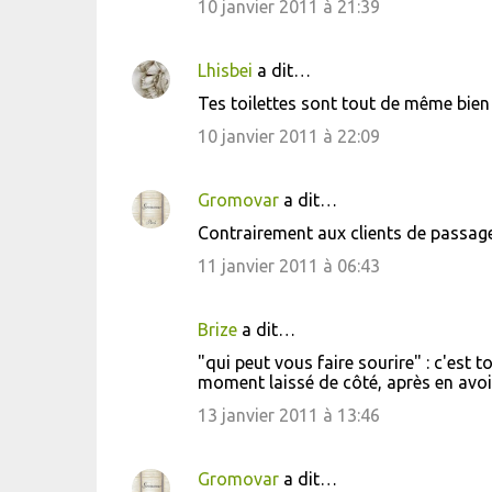
10 janvier 2011 à 21:39
m
m
Lhisbei
a dit…
e
Tes toilettes sont tout de même bien
n
10 janvier 2011 à 22:09
t
a
i
Gromovar
a dit…
r
Contrairement aux clients de passage,
e
11 janvier 2011 à 06:43
s
Brize
a dit…
"qui peut vous faire sourire" : c'est to
moment laissé de côté, après en avoir 
13 janvier 2011 à 13:46
Gromovar
a dit…