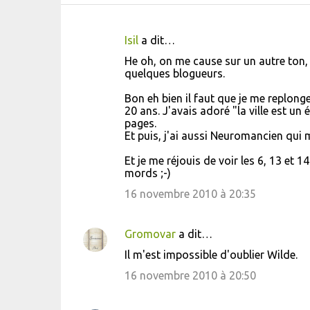
Isil
a dit…
C
He oh, on me cause sur un autre ton, c'
o
quelques blogueurs.
m
Bon eh bien il faut que je me replon
m
20 ans. J'avais adoré "la ville est un
pages.
e
Et puis, j'ai aussi Neuromancien qui
n
Et je me réjouis de voir les 6, 13 et 1
t
mords ;-)
a
16 novembre 2010 à 20:35
i
r
Gromovar
a dit…
e
Il m'est impossible d'oublier Wilde.
s
16 novembre 2010 à 20:50