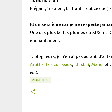
15. Boris Vian
Elégant, insolent, brillant. Tout ce que j'
Et un seizième car je ne respecte jamai
Une des plus belles plumes du XIXème. C
enchantement.
15 blogueurs, je n'en ai pas autant, d'aut
Arutha
,
Les corbeaux
,
Lhisbei
,
Manu
, et
est).
PLANÈTE SF