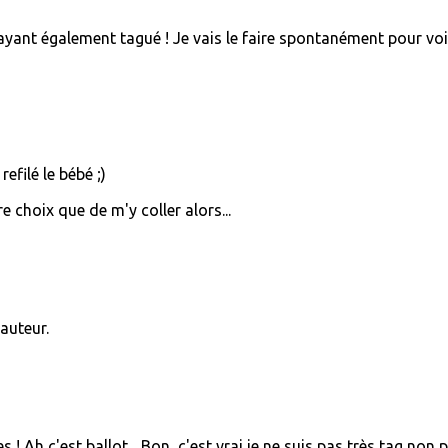
m'ayant également tagué ! Je vais le faire spontanément pour voi
filé le bébé ;)
e choix que de m'y coller alors...
auteur.
 ! Ah c'est ballot... Bon, c'est vrai je ne suis pas très tag non p