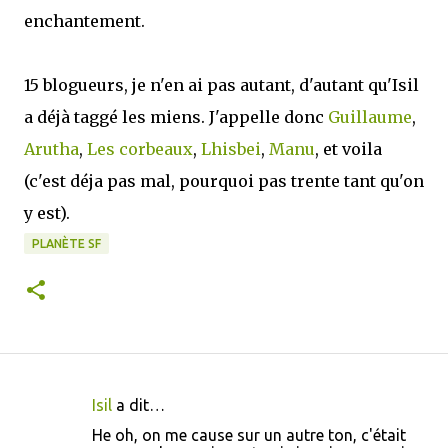
enchantement.
15 blogueurs, je n'en ai pas autant, d'autant qu'Isil
a déjà taggé les miens. J'appelle donc
Guillaume
,
Arutha
,
Les corbeaux
,
Lhisbei
,
Manu
, et voila
(c'est déja pas mal, pourquoi pas trente tant qu'on
y est).
PLANÈTE SF
Isil
a dit…
C
He oh, on me cause sur un autre ton, c'était
o