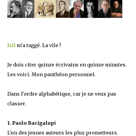
que Thomas connaissait et appréciait Olivier. Marlowe découvre une ville qu’il
ne connaissait pas, habitée par la méfiance, la peur et le rigorisme de la Ligue,
une ville pleine de mystères et de vieilles rancœurs. La Dame d...
Isil
m'a taggé. La vile !
Je dois citer quinze écrivains en quinze minutes.
Les voici. Mon panthéon personnel.
Dans l'ordre alphabétique, car je ne veux pas
classer.
1. Paolo Bacigalupi
L'un des jeunes auteurs les plus prometteurs.