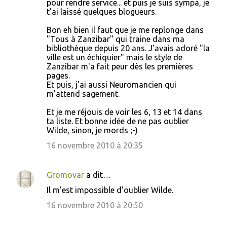
pour rendre service... et puis je suis sympa, je
t'ai laissé quelques blogueurs.
m
m
Bon eh bien il faut que je me replonge dans
"Tous à Zanzibar" qui traine dans ma
e
bibliothèque depuis 20 ans. J'avais adoré "la
n
ville est un échiquier" mais le style de
Zanzibar m'a fait peur dès les premières
t
pages.
a
Et puis, j'ai aussi Neuromancien qui
m'attend sagement.
i
r
Et je me réjouis de voir les 6, 13 et 14 dans
ta liste. Et bonne idée de ne pas oublier
e
Wilde, sinon, je mords ;-)
s
16 novembre 2010 à 20:35
Gromovar
a dit…
Il m'est impossible d'oublier Wilde.
16 novembre 2010 à 20:50